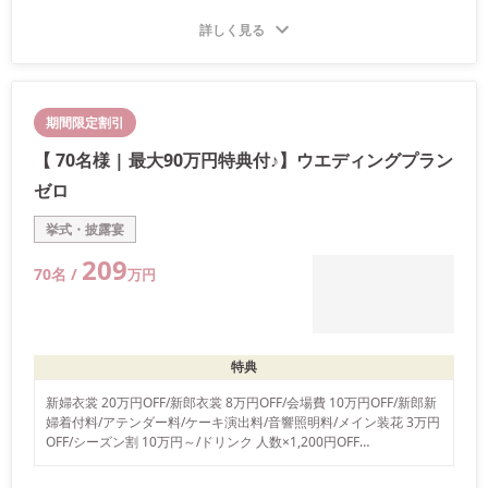
詳しく見る
期間限定割引
【 70名様 | 最大90万円特典付♪】ウエディングプラン
ゼロ
挙式・披露宴
209
70
名 /
万
円
特典
新婦衣裳 20万円OFF/新郎衣裳 8万円OFF/会場費 10万円OFF/新郎新
婦着付料/アテンダー料/ケーキ演出料/音響照明料/メイン装花 3万円
OFF/シーズン割 10万円～/ドリンク 人数×1,200円OFF

ご祝儀相場３万円×ゲスト人数以内での結婚式を実現するプランで
す。 詳しい内容は、ジオ・ワールドビップまでお問い合わせ下さ