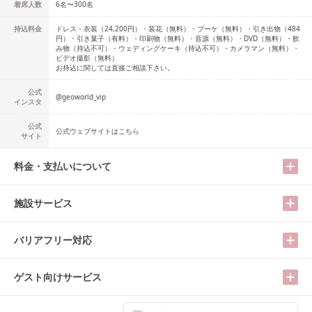
着席人数
6名
〜
300名
持込料金
ドレス・衣装（24,200円）・装花（無料）・ブーケ（無料）・引き出物（484
円）・引き菓子（有料）・印刷物（無料）・音源（無料）・DVD（無料）・飲
み物（持込不可）・ウェディングケーキ（持込不可）・カメラマン（無料）・
ビデオ撮影（無料）
お持込に関しては直接ご相談下さい。
公式
@
geoworld_vip
インスタ
公式
公式ウェブサイトはこちら
サイト
料金・支払いについて
施設サービス
バリアフリー対応
ゲスト向けサービス