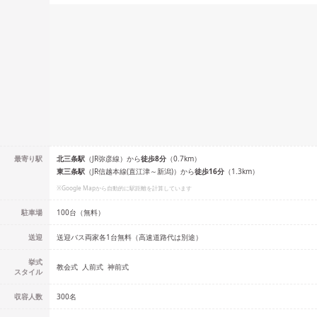
最寄り駅
北三条
駅
（
JR弥彦線
）
から
徒歩
8
分
（
0.7
km）
東三条
駅
（
JR信越本線(直江津～新潟)
）
から
徒歩
16
分
（
1.3
km）
※Google Mapから自動的に駅距離を計算しています
駐車場
100台（無料）
送迎
送迎バス両家各1台無料（高速道路代は別途）
挙式
教会式
人前式
神前式
スタイル
収容人数
300
名