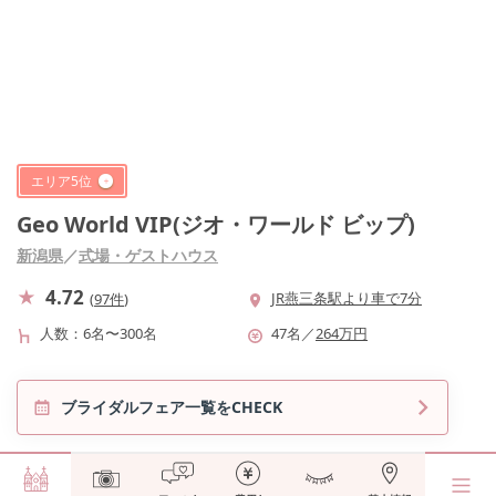
エリア
5
位
Geo World VIP(ジオ・ワールド ビップ)
新潟県
／
式場・ゲストハウス
4.72
JR燕三条駅より車で7分
(
97件
)
人数
6名〜300名
47
名
／
264
万円
ブライダルフェア一覧をCHECK