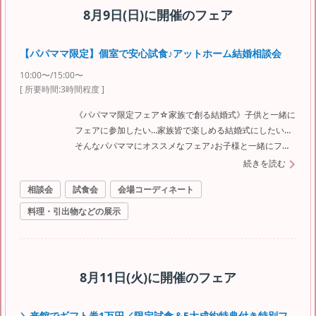
8月9日(日)
に開催のフェア
【パパママ限定】個室で安心試食♪アットホーム結婚相談会
10:00〜/15:00〜
[ 所要時間:
3時間程度
]
《パパママ限定フェア☆家族で創る結婚式》子供と一緒に
フェアに参加したい…家族皆で楽しめる結婚式にしたい…
そんなパパママにオススメなフェア♪お子様と一緒にフェ
アに参加して家族の思い出を増やそう
続きを読む
相談会
試食会
会場コーディネート
料理・引出物などの展示
8月11日(火)
に開催のフェア
＼来館でギフト券1万円／限定試食＆5大成約特典付き特別フ