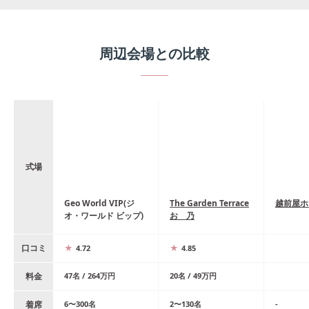
周辺会場との比較
式場
Geo World VIP(ジ
The Garden Terrace
越前屋ホ
オ・ワールド ビップ)
おゝ乃
口コミ
4.72
4.85
料金
47
名
/
264
万円
20
名
/
49
万円
着席
6
〜
300
名
2
〜
130
名
-