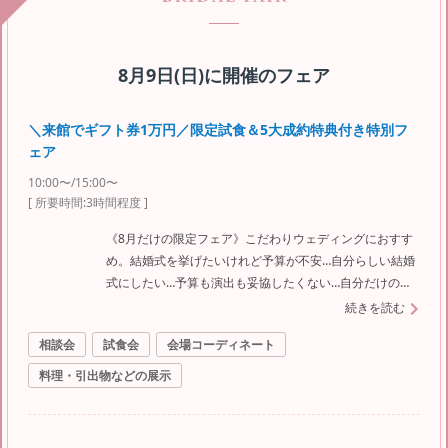
8月9日(日)
に開催のフェア
＼来館でギフト券1万円／限定試食＆5大成約特典付き特別フ
ェア
10:00〜/15:00〜
[ 所要時間:
3時間程度
]
《8月だけの限定フェア》こだわりウェディングにおすす
め。結婚式を挙げたいけれど予算が不安…自分らしい結婚
式にしたい…予算も演出も妥協したくない…自分だけのこ
だわりウェディングを叶えよう
続きを読む
相談会
試食会
会場コーディネート
料理・引出物などの展示