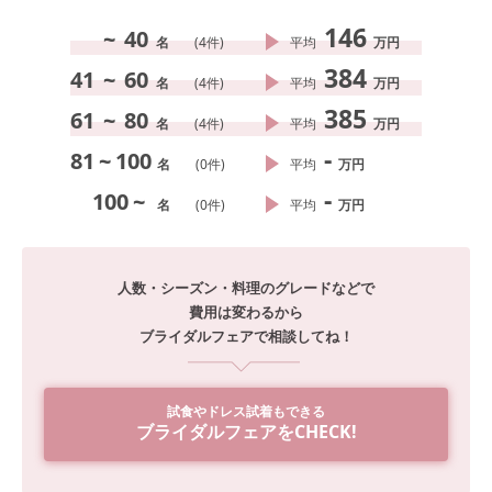
146
~
40
名
(
4
件)
平均
万円
384
41
~
60
名
(
4
件)
平均
万円
385
61
~
80
名
(
4
件)
平均
万円
-
81
~
100
名
(
0
件)
平均
万円
-
100
~
名
(
0
件)
平均
万円
人数・シーズン・料理のグレードなどで
費用は変わるから
ブライダルフェアで相談してね！
試食やドレス試着もできる
ブライダルフェアをCHECK!