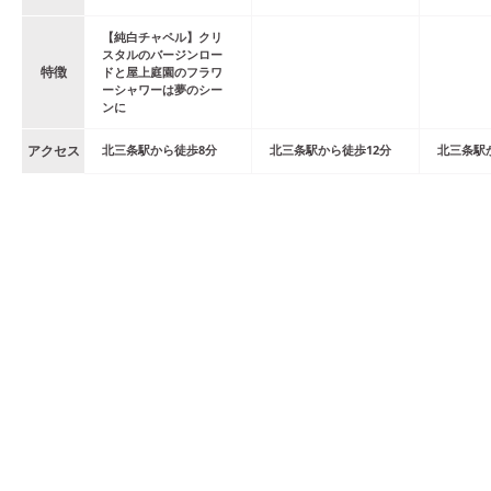
【純白チャペル】クリ
スタルのバージンロー
特徴
ドと屋上庭園のフラワ
ーシャワーは夢のシー
ンに
アクセス
北三条
駅
から
徒歩
8
分
北三条
駅
から
徒歩
12
分
北三条
駅