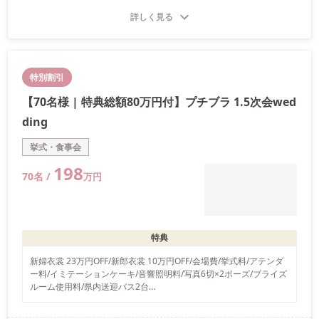
い。
詳しく見る
特別割引
【70名様 | 特典総額80万円付】プチブラ 1.5次会wed
ding
挙式・食事会
198
70
名 /
万
円
特典
新婦衣裳 23万円OFF/新郎衣裳 10万円OFF/会場費/挙式料/アテンダ
ー料/イミテーションケーキ/音響照明料/写真6切×2ポーズ/ブライズ
ルーム使用料/県内送迎バス2台

※新郎新婦衣裳、装花、ペーパーアイテム、カメラマン、ギフトの
お持ち込みはできません。※他のプランとの併用はできません。