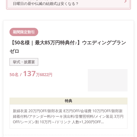
日曜日の昼や仏滅の結婚式は安くなる？
期間限定割引
【50名様 | 最大85万円特典付♪】ウエディングプラン
ゼロ
挙式・披露宴
137
50
名 /
万
6822
円
特典
新婦衣裳 20万円OFF/新郎衣裳 8万円OFF/会場費 10万円OFF/新郎新
婦着付料/アテンダー料/ケーキ演出料/音響照明料/メイン装花 3万円
OFF/シーズン割 10万円～/ドリンク 人数×1,200円OFF

ご祝儀相場３万円×ゲスト人数以内での結婚式を実現するプランで
す。 詳しい内容は、ジオ・ワールドビップまでお問い合わせ下さ