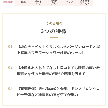
口コミ/
費用/
基本情報
式場TOP
写真
フェア
レポ
プラン
アクセス
この会場の
3つの特徴
0
1
.
【純白チャペル】クリスタルのバージンロードと屋
上庭園のフラワーシャワーは夢のシーンに
0
2
.
【地産食材のおもてなし】口コミでも評価の高い厳
選素材を使った珠玉の料理で感謝を伝えて
0
3
.
【充実設備】選べる挙式と会場、ドレスサロンやロ
ビー完備など非日常の寛ぎ空間が魅力