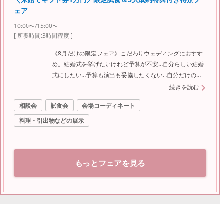
ェア
10:00〜/15:00〜
[ 所要時間:
3時間程度
]
《8月だけの限定フェア》こだわりウェディングにおすす
め。結婚式を挙げたいけれど予算が不安…自分らしい結婚
式にしたい…予算も演出も妥協したくない…自分だけのこ
だわりウェディングを叶えよう
続きを読む
相談会
試食会
会場コーディネート
料理・引出物などの展示
もっとフェアを見る