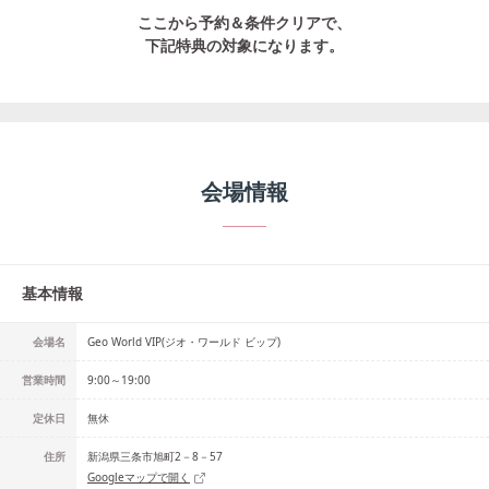
ここから予約＆条件クリアで、
下記特典の対象になります。
会場情報
基本情報
会場名
Geo World VIP(ジオ・ワールド ビップ)
営業時間
9:00～19:00
定休日
無休
住所
新潟県三条市旭町2－8－57
Googleマップで開く