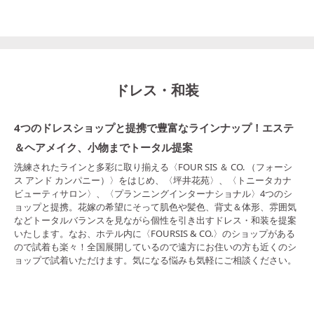
ドレス・和装
4つのドレスショップと提携で豊富なラインナップ！エステ
＆ヘアメイク、小物までトータル提案
洗練されたラインと多彩に取り揃える〈FOUR SIS ＆ CO. （フォーシ
ス アンド カンパニー）〉をはじめ、〈坪井花苑〉、〈トニータカナ
ビューティサロン〉、〈プランニングインターナショナル〉4つのシ
ョップと提携。花嫁の希望にそって肌色や髪色、背丈＆体形、雰囲気
などトータルバランスを見ながら個性を引き出すドレス・和装を提案
いたします。なお、ホテル内に〈FOURSIS & CO.〉のショップがある
ので試着も楽々！全国展開しているので遠方にお住いの方も近くのシ
ョップで試着いただけます。気になる悩みも気軽にご相談ください。