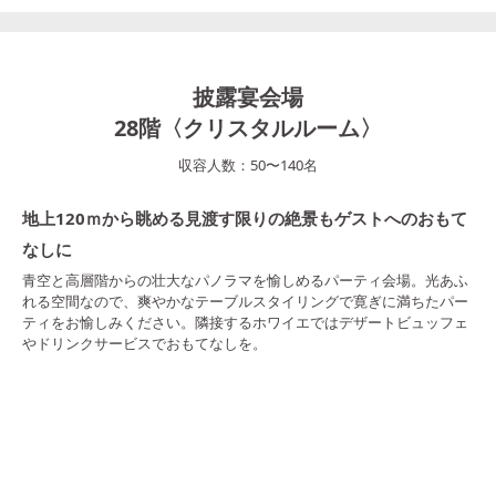
披露宴会場
28階〈クリスタルルーム〉
収容人数：
50
〜
140
名
地上120ｍから眺める見渡す限りの絶景もゲストへのおもて
なしに
青空と高層階からの壮大なパノラマを愉しめるパーティ会場。光あふ
れる空間なので、爽やかなテーブルスタイリングで寛ぎに満ちたパー
ティをお愉しみください。隣接するホワイエではデザートビュッフェ
やドリンクサービスでおもてなしを。