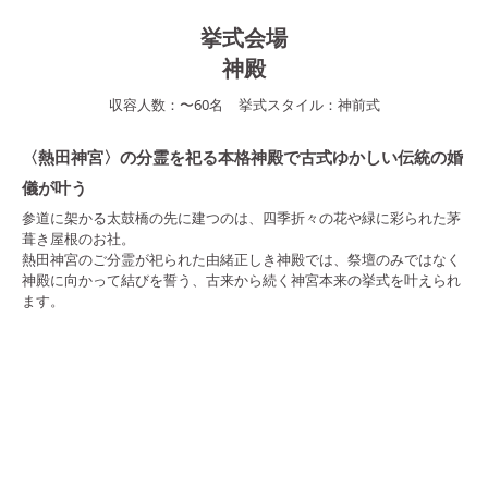
挙式会場
神殿
収容人数：
〜
60
名
挙式スタイル：
神前式
〈熱田神宮〉の分霊を祀る本格神殿で古式ゆかしい伝統の婚
儀が叶う
参道に架かる太鼓橋の先に建つのは、四季折々の花や緑に彩られた茅
葺き屋根のお社。
熱田神宮のご分霊が祀られた由緒正しき神殿では、祭壇のみではなく
神殿に向かって結びを誓う、古来から続く神宮本来の挙式を叶えられ
ます。