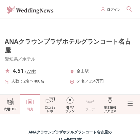
ログイン
ANAクラウンプラザホテルグランコート名古
屋
愛知県
／
ホテル
4.51
金山駅
(
77件
)
人数
2名〜400名
61
名
／
354
万円
口コミ/
費用/
基本情報
式場TOP
写真
フェア
レポ
プラン
アクセス
ANAクラウンプラザホテルグランコート名古屋
の