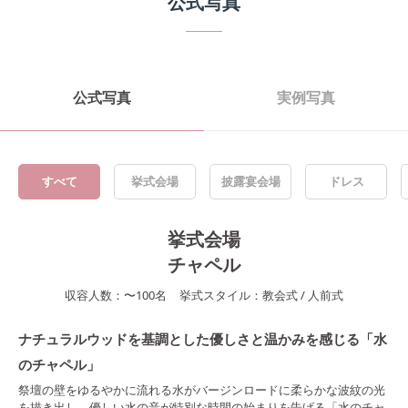
公式写真
公式写真
実例写真
すべて
挙式会場
披露宴会場
ドレス
挙式会場
チャペル
収容人数：
〜
100
名
挙式スタイル：
教会式
/
人前式
ナチュラルウッドを基調とした優しさと温かみを感じる「水
のチャペル」
祭壇の壁をゆるやかに流れる水がバージンロードに柔らかな波紋の光
を描き出し、優しい水の音が特別な時間の始まりを告げる「水のチャ