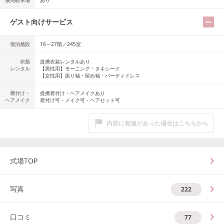
優先駐車場
あり
ゲスト向けサービス
宿泊施設
16～27階／245室
衣装
提携衣装レンタルあり
レンタル
【男性用】
モーニング・タキシード
【女性用】
振り袖・留め袖・パーティドレス
着付け・
提携着付け・ヘアメイクあり
ヘアメイク
着付け可・メイク可・ヘアセット可
内容に相違があった場合はこちらから
式場TOP
写真
222
口コミ
77