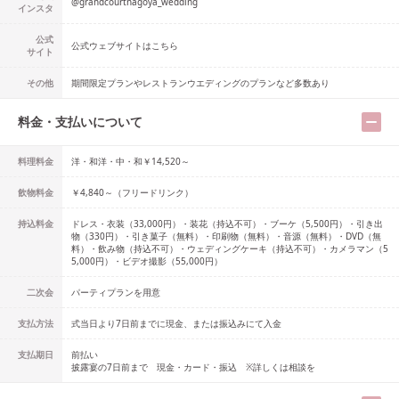
@
grandcourtnagoya_wedding
インスタ
公式
公式ウェブサイトはこちら
サイト
その他
期間限定プランやレストランウエディングのプランなど多数あり
料金・支払いについて
料理料金
洋・和洋・中・和￥14,520～
飲物料金
￥4,840～（フリードリンク）
持込料金
ドレス・衣装（33,000円）・装花（持込不可）・ブーケ（5,500円）・引き出
物（330円）・引き菓子（無料）・印刷物（無料）・音源（無料）・DVD（無
料）・飲み物（持込不可）・ウェディングケーキ（持込不可）・カメラマン（5
5,000円）・ビデオ撮影（55,000円）
二次会
パーティプランを用意
支払方法
式当日より7日前までに現金、または振込みにて入金
支払期日
前払い
披露宴の7日前まで 現金・カード・振込 ※詳しくは相談を