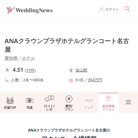
ログイン
ANAクラウンプラザホテルグランコート名古
屋
愛知県
／
ホテル
4.51
金山駅
(
77件
)
人数
2名〜400名
61
名
／
354
万円
口コミ/
費用/
基本情報
式場TOP
写真
フェア
レポ
プラン
アクセス
ANAクラウンプラザホテルグランコート名古屋
の