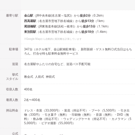
最寄り駅
金山
駅
（
JR中央本線(名古屋～塩尻)
）
から
徒歩
2
分
（
0.2
km）
西高蔵
駅
（
名古屋市営地下鉄名城線
）
から
徒歩
13
分
（
1
km）
尾頭橋
駅
（
JR東海道本線(浜松～岐阜)
）
から
徒歩
13
分
（
1.1
km）
東別院
駅
（
名古屋市営地下鉄名城線
）
から
徒歩
18
分
（
1.4
km）
※Google Mapから自動的に駅距離を計算しています
駐車場
347台（ホテル地下、金山駅南駐車場）、新郎新婦・ゲスト無料◎式当日はもち
ろん、打合せ時も駐車料金無料サービス
送迎
名古屋駅やふたりの自宅など、送迎バス手配可能
挙式
教会式
人前式
神前式
スタイル
収容人数
400
名
着席人数
2名
〜
400名
持込料金
ドレス・衣装（33,000円）・装花（持込不可）・ブーケ（5,500円）・引き出
物（330円）・引き菓子（無料）・印刷物（無料）・音源（無料）・DVD（無
料）・飲み物（持込不可）・ウェディングケーキ（持込不可）・カメラマン（5
5,000円）・ビデオ撮影（55,000円）
公式