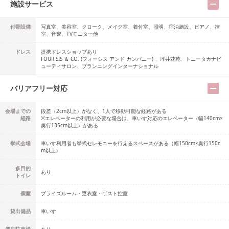
施設サービス
付帯設備
写真室、美容室、クローク、メイク室、着付室、照明、宿泊施設、ピアノ、控
室、音響、TVモニター他
ドレス
提携ドレスショップ
あり
FOUR SIS ＆ CO. (フォーシス アンド カンパニー) 、坪井花苑、トニータカナビ
ューティサロン、プランニングインターナショナル
バリアフリー対応
会場までの
段差（2cm以上）がなく、1人で移動可能な経路がある
経路
※エレベーターの利用が必要な場合は、車いす対応のエレベーター（幅140cm×
奥行135cm以上）がある
挙式会場
車いす利用者も挙式セレモニーを行えるスペースがある（幅150cm×奥行150c
m以上）
多目的
あり
トイレ
個室
ブライズルーム・更衣室・ゲスト控室
貸出備品
車いす