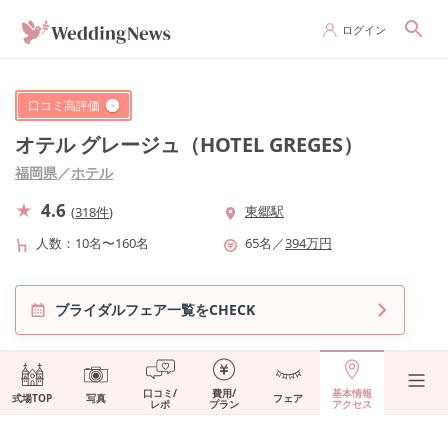
ログイン
口コミ高評価
オテル グレージュ（HOTEL GREGES）
福岡県
／
ホテル
4.6
東郷駅
(
318件
)
人数
10名〜160名
65
名
／
394
万円
ブライダルフェア一覧をCHECK
口コミ/
費用/
基本情報
式場TOP
写真
フェア
レポ
プラン
アクセス