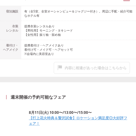
宿泊施設
有（全5室、全室オーシャンビュー＆ジャグジー付き）。周辺に手配・紹介可能
なホテル有
衣装
提携衣装レンタルあり
レンタル
【男性用】
モーニング・タキシード
【女性用】
振り袖・留め袖
着付け・
提携着付け・ヘアメイクあり
ヘアメイク
着付け可・メイク可・ヘアセット可
※会場内に美容室あり
内容に相違があった場合はこちらから
週末開催の予約可能なフェア
8月11日
(
火
)
10:00〜/13:00〜/15:00〜
【打上花火特典＆贅沢試食】ロケーション満足度◎大好評フ
ェア！