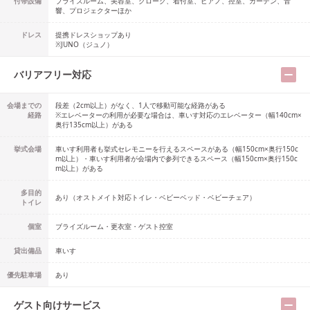
付帯設備
ブライズルーム、美容室、クローク、着付室、ピアノ、控室、ガーデン、音
響、プロジェクターほか
ドレス
提携ドレスショップ
あり
※JUNO（ジュノ）
バリアフリー対応
会場までの
段差（2cm以上）がなく、1人で移動可能な経路がある
経路
※エレベーターの利用が必要な場合は、車いす対応のエレベーター（幅140cm×
奥行135cm以上）がある
挙式会場
車いす利用者も挙式セレモニーを行えるスペースがある（幅150cm×奥行150c
m以上）・車いす利用者が会場内で参列できるスペース（幅150cm×奥行150c
m以上）がある
多目的
あり
（
オストメイト対応トイレ・ベビーベッド・ベビーチェア
）
トイレ
個室
ブライズルーム・更衣室・ゲスト控室
貸出備品
車いす
優先駐車場
あり
ゲスト向けサービス