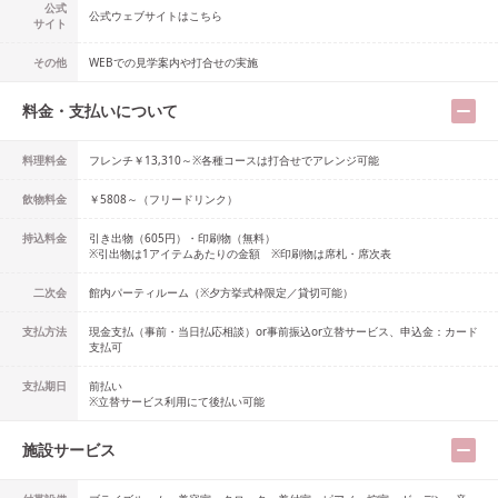
公式
公式ウェブサイトはこちら
サイト
その他
WEBでの見学案内や打合せの実施
料金・支払いについて
料理料金
フレンチ￥13,310～※各種コースは打合せでアレンジ可能
飲物料金
￥5808～（フリードリンク）
持込料金
引き出物（605円）・印刷物（無料）
※引出物は1アイテムあたりの金額 ※印刷物は席札・席次表
二次会
館内パーティルーム（※夕方挙式枠限定／貸切可能）
支払方法
現金支払（事前・当日払応相談）or事前振込or立替サービス、申込金：カード
支払可
支払期日
前払い
※立替サービス利用にて後払い可能
施設サービス