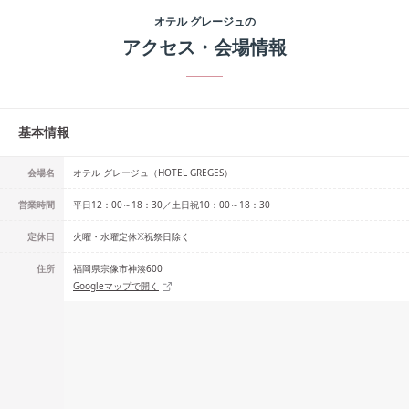
オテル グレージュ
の
アクセス・会場情報
基本情報
会場名
オテル グレージュ（HOTEL GREGES）
営業時間
平日12：00～18：30／土日祝10：00～18：30
定休日
火曜・水曜定休※祝祭日除く
住所
福岡県宗像市神湊600
Googleマップで開く