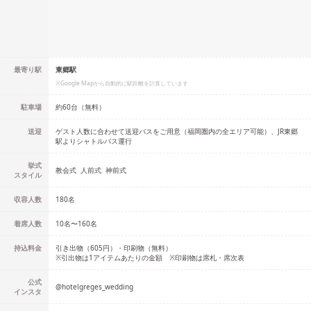
最寄り駅
東郷駅
※Google Mapから自動的に駅距離を計算しています
駐車場
約60台（無料）
送迎
ゲスト人数に合わせて送迎バスをご用意（福岡圏内の全エリア可能）、JR東郷
駅よりシャトルバス運行
挙式
教会式
人前式
神前式
スタイル
収容人数
180
名
着席人数
10名
〜
160名
持込料金
引き出物（605円）・印刷物（無料）
※引出物は1アイテムあたりの金額 ※印刷物は席札・席次表
公式
@
hotelgreges_wedding
インスタ