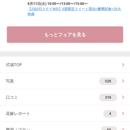
8月11日
(
火
)
10:00〜/13:00〜/15:00〜
【2泊3日ステイWD】5室限定スイート宿泊×豪華試食×20大
特典
もっとフェアを見る
式場TOP
写真
520
口コミ
318
花嫁レポート
4
費用／プラン
55