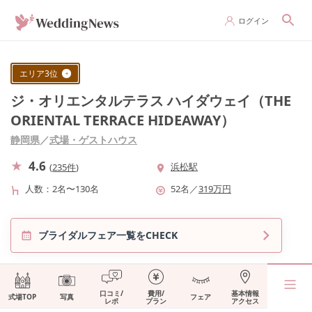
ログイン
エリア
3
位
ジ・オリエンタルテラス ハイダウェイ（THE
ORIENTAL TERRACE HIDEAWAY）
静岡県
／
式場・ゲストハウス
4.6
浜松駅
(
235件
)
人数
2名〜130名
52
名
／
319
万円
ブライダルフェア一覧をCHECK
口コミ/
費用/
基本情報
式場TOP
写真
フェア
レポ
プラン
アクセス