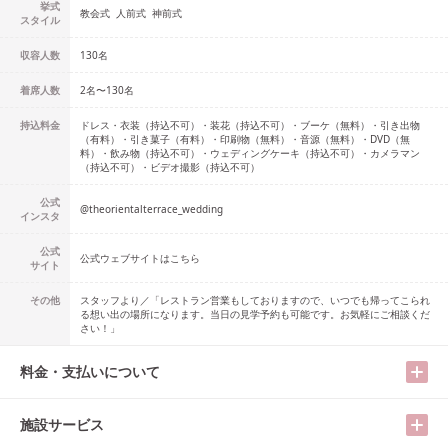
挙式
教会式
人前式
神前式
スタイル
収容人数
130
名
着席人数
2名
〜
130名
持込料金
ドレス・衣装（持込不可）・装花（持込不可）・ブーケ（無料）・引き出物
（有料）・引き菓子（有料）・印刷物（無料）・音源（無料）・DVD（無
料）・飲み物（持込不可）・ウェディングケーキ（持込不可）・カメラマン
（持込不可）・ビデオ撮影（持込不可）
公式
@
theorientalterrace_wedding
インスタ
公式
公式ウェブサイトはこちら
サイト
その他
スタッフより／「レストラン営業もしておりますので、いつでも帰ってこられ
る想い出の場所になります。当日の見学予約も可能です。お気軽にご相談くだ
さい！」
料金・支払いについて
施設サービス