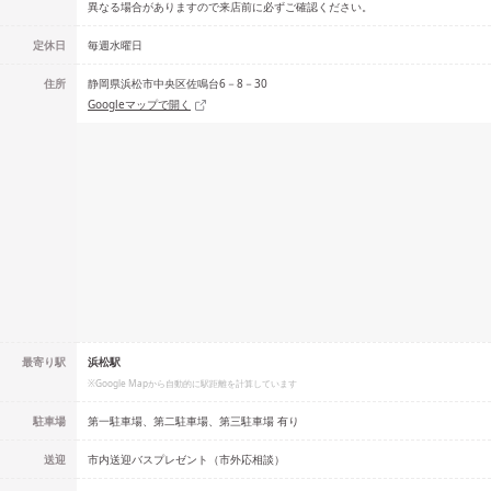
異なる場合がありますので来店前に必ずご確認ください。
定休日
毎週水曜日
住所
静岡県浜松市中央区佐鳴台6－8－30
Googleマップで開く
最寄り駅
浜松駅
※Google Mapから自動的に駅距離を計算しています
駐車場
第一駐車場、第二駐車場、第三駐車場 有り
送迎
市内送迎バスプレゼント（市外応相談）