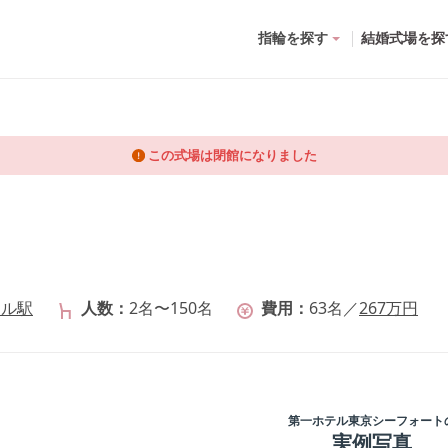
指輪を探す
結婚式場を探
この式場は閉館になりました
イル駅
人数
2名〜150名
費用
63
名
／
267
万円
第一ホテル東京シーフォート
実例写真