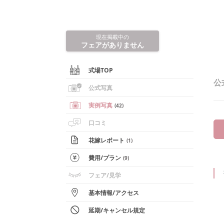
現在掲載中の
フェアがありません
式場TOP
公
公式写真
実例写真
(
42
)
口コミ
花嫁レポート
(
1
)
費用/
プラン
(
9
)
フェア
/見学
基本情報
/
アクセス
延期/キャンセル規定