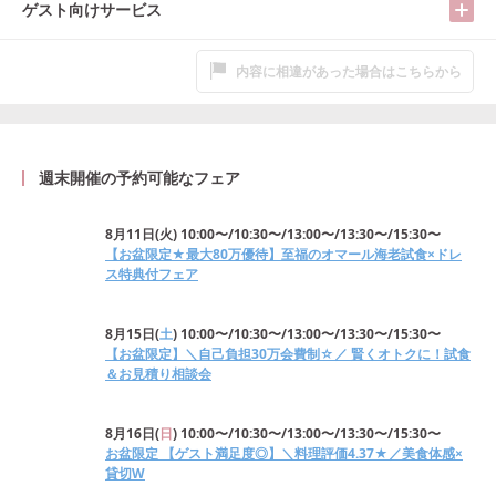
ゲスト向けサービス
内容に相違があった場合はこちらから
週末開催の予約可能なフェア
8月11日
(
火
)
10:00〜/10:30〜/13:00〜/13:30〜/15:30〜
【お盆限定★最大80万優待】至福のオマール海老試食×ドレ
ス特典付フェア
8月15日
(
土
)
10:00〜/10:30〜/13:00〜/13:30〜/15:30〜
【お盆限定】＼自己負担30万会費制☆／ 賢くオトクに！試食
＆お見積り相談会
8月16日
(
日
)
10:00〜/10:30〜/13:00〜/13:30〜/15:30〜
お盆限定 【ゲスト満足度◎】＼料理評価4.37★／美食体感×
貸切W