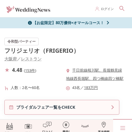
ログイン
【お盆限定】80万優待×オマールコース！
令和型パーティー
フリジェリオ（FRIGERIO）
大阪府
／
レストラン
4.48
千日前線桜川駅、長堀鶴見緑
(
153件
)
地線西長堀駅、四つ橋線四ツ橋駅
人数
2名〜60名
43
名
／
183
万円
ブライダルフェア一覧をCHECK
口コミ/
費用/
基本情報