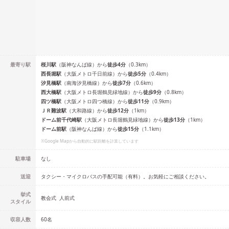
最寄り駅
桜川
駅
（
阪神なんば線
）
から
徒歩
4
分
（
0.3
km）
西長堀
駅
（
大阪メトロ千日前線
）
から
徒歩
5
分
（
0.4
km）
汐見橋
駅
（
南海汐見橋線
）
から
徒歩
7
分
（
0.6
km）
西大橋
駅
（
大阪メトロ長堀鶴見緑地線
）
から
徒歩
9
分
（
0.8
km）
四ツ橋
駅
（
大阪メトロ四つ橋線
）
から
徒歩
11
分
（
0.9
km）
ＪＲ難波
駅
（
大和路線
）
から
徒歩
12
分
（
1
km）
ドーム前千代崎
駅
（
大阪メトロ長堀鶴見緑地線
）
から
徒歩
13
分
（
1
km）
ドーム前
駅
（
阪神なんば線
）
から
徒歩
15
分
（
1.1
km）
※Google Mapから自動的に駅距離を計算しています
駐車場
なし
送迎
タクシー・マイクロバスの手配可能（有料）。お気軽にご相談ください。
挙式
教会式
人前式
スタイル
収容人数
60
名