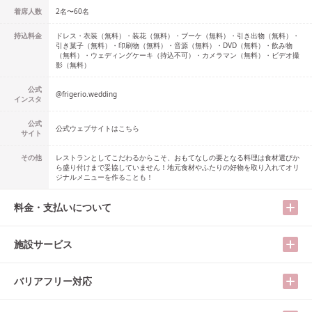
着席人数
2名
〜
60名
持込料金
ドレス・衣装（無料）・装花（無料）・ブーケ（無料）・引き出物（無料）・
引き菓子（無料）・印刷物（無料）・音源（無料）・DVD（無料）・飲み物
（無料）・ウェディングケーキ（持込不可）・カメラマン（無料）・ビデオ撮
影（無料）
公式
@
frigerio.wedding
インスタ
公式
公式ウェブサイトはこちら
サイト
その他
レストランとしてこだわるからこそ、おもてなしの要となる料理は食材選びか
ら盛り付けまで妥協していません！地元食材やふたりの好物を取り入れてオリ
ジナルメニューを作ることも！
料金・支払いについて
施設サービス
バリアフリー対応