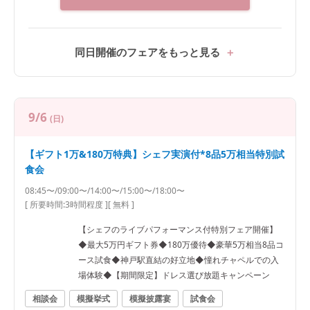
同日開催のフェアをもっと見る
9/6
(日)
【ギフト1万&180万特典】シェフ実演付*8品5万相当特別試
食会
08:45〜/09:00〜/14:00〜/15:00〜/18:00〜
[ 所要時間:
3時間程度
]
[ 無料 ]
【シェフのライブパフォーマンス付特別フェア開催】
◆最大5万円ギフト券◆180万優待◆豪華5万相当8品コ
ース試食◆神戸駅直結の好立地◆憧れチャペルでの入
場体験◆【期間限定】ドレス選び放題キャンペーン
相談会
模擬挙式
模擬披露宴
試食会