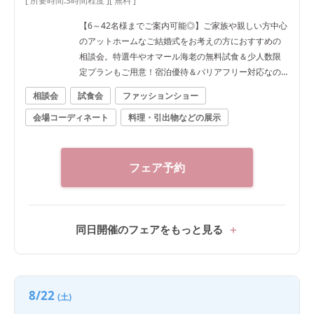
[ 所要時間:
3時間程度
]
[ 無料 ]
【6～42名様までご案内可能◎】ご家族や親しい方中心
のアットホームなご結婚式をお考えの方におすすめの
相談会。特選牛やオマール海老の無料試食＆少人数限
定プランもご用意！宿泊優待＆バリアフリー対応なの
で安心
相談会
試食会
ファッションショー
会場コーディネート
料理・引出物などの展示
フェア予約
同日開催のフェアをもっと見る
8/22
(土)