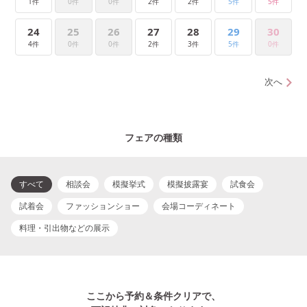
1件
0件
0件
2件
2件
5件
5件
24
25
26
27
28
29
30
4件
0件
0件
2件
3件
5件
0件
次へ
フェアの種類
すべて
相談会
模擬挙式
模擬披露宴
試食会
試着会
ファッションショー
会場コーディネート
料理・引出物などの展示
ここから予約＆条件クリアで、