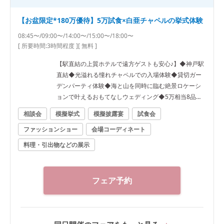
【お盆限定*180万優待】5万試食×白亜チャペルの挙式体験
08:45〜/09:00〜/14:00〜/15:00〜/18:00〜
[ 所要時間:
3時間程度
]
[ 無料 ]
【駅直結の上質ホテルで遠方ゲストも安心♪】◆神戸駅
直結◆光溢れる憧れチャペルでの入場体験◆貸切ガー
デンパーティ体験◆海と山を同時に臨む絶景ロケーシ
ョンで叶えるおもてなしウェディング◆5万相当8品試
食
相談会
模擬挙式
模擬披露宴
試食会
ファッションショー
会場コーディネート
料理・引出物などの展示
フェア予約