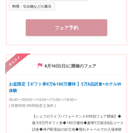
料理・引出物などの展示
フェア予約
オススメ
8月16日(日)
に開催のフェア
お盆限定【ギフト券9万&180万優待 】5万8品試食×ホテルW
体験
08:45〜/09:00〜/14:00〜/15:00〜/18:00〜
[ 所要時間:
3時間程度
]
[ 無料 ]
【シェフのライブパフォーマンス付特別フェア開催】◆
最大9万円ギフト券◆180万優待◆豪華5万相当8品コース
試食◆神戸駅直結の好立地◆憧れチャペルでの入場体験