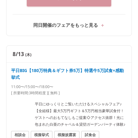
同日開催のフェアをもっと見る
8/13
(木)
平日BIG【180万特典＆ギフト券5万】特選牛5万試食×感動
挙式
11:00〜/15:00〜/18:00〜
[ 所要時間:
3時間程度
]
[ 無料 ]
平日にゆっくりとご覧いただけるスペシャルフェア♪
【全組様】最大5万円ギフト＆5万円相当豪華試食付！
ゲストへのおもてなしもご提案◇アクセス抜群！光に
包まれた白亜のチャペル＆貸切ガーデンパーティ体験♪
相談会
模擬挙式
模擬披露宴
試食会