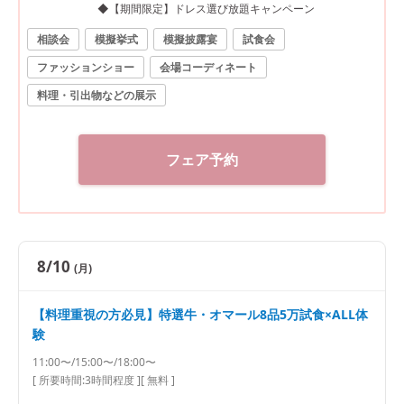
◆【期間限定】ドレス選び放題キャンペーン
相談会
模擬挙式
模擬披露宴
試食会
ファッションショー
会場コーディネート
料理・引出物などの展示
フェア予約
8/10
(月)
【料理重視の方必見】特選牛・オマール8品5万試食×ALL体
験
11:00〜/15:00〜/18:00〜
[ 所要時間:
3時間程度
]
[ 無料 ]