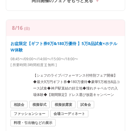
同日開催のフェアをもっと見る
8/16
(日)
お盆限定【ギフト券9万&180万優待 】5万8品試食×ホテル
W体験
08:45〜/09:00〜/14:00〜/15:00〜/18:00〜
[ 所要時間:
3時間程度
]
[ 無料 ]
【シェフのライブパフォーマンス付特別フェア開催】
◆最大9万円ギフト券◆180万優待◆豪華5万相当8品コ
ース試食◆神戸駅直結の好立地◆憧れチャペルでの入
場体験◆【期間限定】ドレス選び放題キャンペーン
相談会
模擬挙式
模擬披露宴
試食会
ファッションショー
会場コーディネート
料理・引出物などの展示