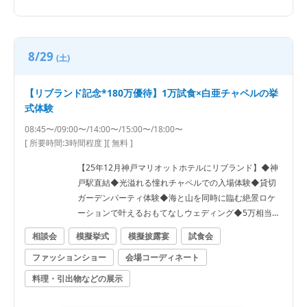
8/29
(土)
【リブランド記念*180万優待】1万試食×白亜チャペルの挙
式体験
08:45〜/09:00〜/14:00〜/15:00〜/18:00〜
[ 所要時間:
3時間程度
]
[ 無料 ]
【25年12月神戸マリオットホテルにリブランド】◆神
戸駅直結◆光溢れる憧れチャペルでの入場体験◆貸切
ガーデンパーティ体験◆海と山を同時に臨む絶景ロケ
ーションで叶えるおもてなしウェディング◆5万相当8
品試食
相談会
模擬挙式
模擬披露宴
試食会
ファッションショー
会場コーディネート
料理・引出物などの展示