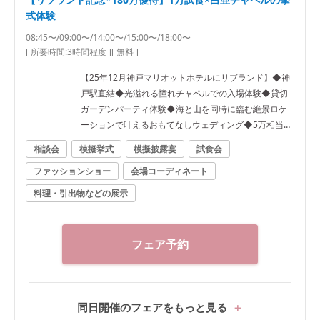
式体験
08:45〜/09:00〜/14:00〜/15:00〜/18:00〜
[ 所要時間:
3時間程度
]
[ 無料 ]
【25年12月神戸マリオットホテルにリブランド】◆神
戸駅直結◆光溢れる憧れチャペルでの入場体験◆貸切
ガーデンパーティ体験◆海と山を同時に臨む絶景ロケ
ーションで叶えるおもてなしウェディング◆5万相当8
品試食
相談会
模擬挙式
模擬披露宴
試食会
ファッションショー
会場コーディネート
料理・引出物などの展示
フェア予約
同日開催のフェアをもっと見る