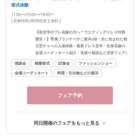
挙式体験
11:00〜/15:00〜/18:00〜
[ 所要時間:
3時間程度
]
[ 無料 ]
【初見学のプレ花嫁の方へ＊ウエディングドレス特典
贈呈！】専属プランナーがご案内♪緑・光に包まれた独
立型チャペル入場体験・最新ドレス見学・先輩花嫁の
会場コーディネート紹介・見積り相談など充実フェア♪
相談会
模擬挙式
試食会
ファッションショー
会場コーディネート
料理・引出物などの展示
フェア予約
同日開催のフェアをもっと見る