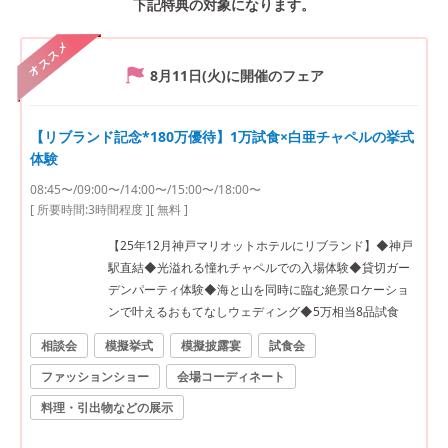
下記特典の対象になります。
オススメ
8月11日(火)
に開催のフェア
【リブランド記念*180万優待】1万試食×白亜チャペルの挙式
体験
08:45〜/09:00〜/14:00〜/15:00〜/18:00〜
[ 所要時間:
3時間程度
]
[ 無料 ]
【25年12月神戸マリオットホテルにリブランド】◆神戸
駅直結◆光溢れる憧れチャペルでの入場体験◆貸切ガー
デンパーティ体験◆海と山を同時に臨む絶景ロケーショ
ンで叶えるおもてなしウェディング◆5万相当8品試食
相談会
模擬挙式
模擬披露宴
試食会
ファッションショー
会場コーディネート
料理・引出物などの展示