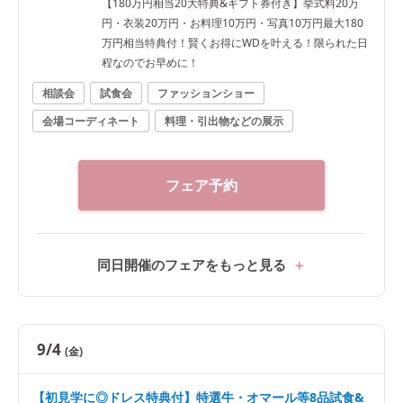
【180万円相当20大特典&ギフト券付き】挙式料20万
円・衣装20万円・お料理10万円・写真10万円最大180
万円相当特典付！賢くお得にWDを叶える！限られた日
程なのでお早めに！
相談会
試食会
ファッションショー
会場コーディネート
料理・引出物などの展示
フェア予約
同日開催のフェアをもっと見る
9/4
(金)
【初見学に◎ドレス特典付】特選牛・オマール等8品試食&