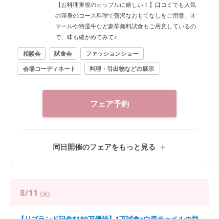
【お料理重視のカップルに嬉しい！】口コミでも人気
の渾身のコース料理で贅沢なおもてなしをご用意。オ
マールや特選牛など豪華無料試食もご用意しているの
で、味も確かめてみて♪
相談会
試食会
ファッションショー
会場コーディネート
料理・引出物などの展示
フェア予約
同日開催のフェアをもっと見る
8/11
(火)
【リブランド記念*180万優待】1万試食×白亜チャペルの挙