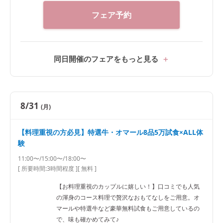
フェア予約
同日開催のフェアをもっと見る
8/31
(月)
【料理重視の方必見】特選牛・オマール8品5万試食×ALL体
験
11:00〜/15:00〜/18:00〜
[ 所要時間:
3時間程度
]
[ 無料 ]
【お料理重視のカップルに嬉しい！】口コミでも人気
の渾身のコース料理で贅沢なおもてなしをご用意。オ
マールや特選牛など豪華無料試食もご用意しているの
で、味も確かめてみて♪