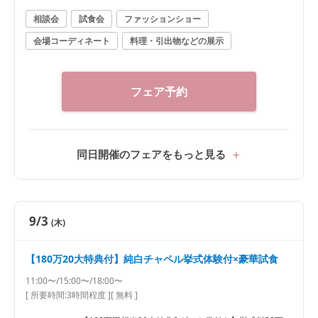
相談会
試食会
ファッションショー
会場コーディネート
料理・引出物などの展示
フェア予約
同日開催のフェアをもっと見る
9/3
(木)
【180万20大特典付】純白チャペル挙式体験付×豪華試食
11:00〜/15:00〜/18:00〜
[ 所要時間:
3時間程度
]
[ 無料 ]