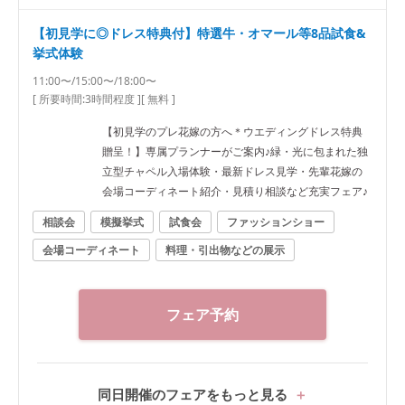
【初見学に◎ドレス特典付】特選牛・オマール等8品試食&
挙式体験
11:00〜/15:00〜/18:00〜
[ 所要時間:
3時間程度
]
[ 無料 ]
【初見学のプレ花嫁の方へ＊ウエディングドレス特典
贈呈！】専属プランナーがご案内♪緑・光に包まれた独
立型チャペル入場体験・最新ドレス見学・先輩花嫁の
会場コーディネート紹介・見積り相談など充実フェア♪
相談会
模擬挙式
試食会
ファッションショー
会場コーディネート
料理・引出物などの展示
フェア予約
同日開催のフェアをもっと見る