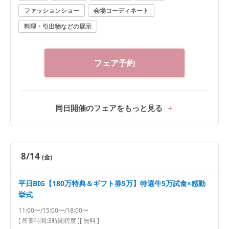
ファッションショー
会場コーディネート
料理・引出物などの展示
フェア予約
同日開催のフェアをもっと見る
8/14
(金)
平日BIG【180万特典＆ギフト券5万】特選牛5万試食×感動
挙式
11:00〜/15:00〜/18:00〜
[ 所要時間:
3時間程度
]
[ 無料 ]