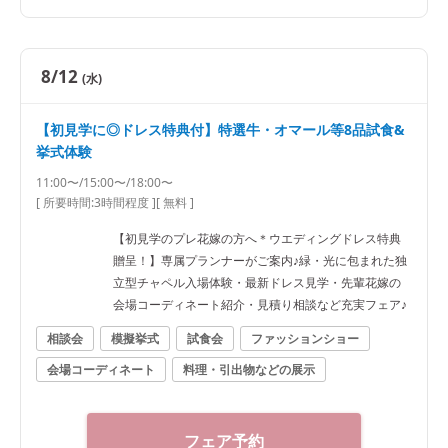
8/12
(水)
【初見学に◎ドレス特典付】特選牛・オマール等8品試食&
挙式体験
11:00〜/15:00〜/18:00〜
[ 所要時間:
3時間程度
]
[ 無料 ]
【初見学のプレ花嫁の方へ＊ウエディングドレス特典
贈呈！】専属プランナーがご案内♪緑・光に包まれた独
立型チャペル入場体験・最新ドレス見学・先輩花嫁の
会場コーディネート紹介・見積り相談など充実フェア♪
相談会
模擬挙式
試食会
ファッションショー
会場コーディネート
料理・引出物などの展示
フェア予約