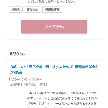
まずはお気軽にお問い合わせください。
相談会
模擬挙式
模擬披露宴
フェア予約
8/20
(木)
【6名～OK！専用会場で過ごす少人数WD】豪華無料試食付
ご相談会
11:00〜/15:00〜/18:00〜
[ 所要時間:
3時間程度
]
[ 無料 ]
【6～42名様までご案内可能◎】ご家族や親しい方中心
のアットホームなご結婚式をお考えの方におすすめの
相談会。特選牛やオマール海老の無料試食＆少人数限