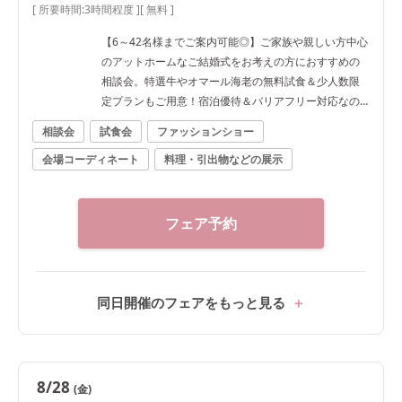
[ 所要時間:
3時間程度
]
[ 無料 ]
【6～42名様までご案内可能◎】ご家族や親しい方中心
のアットホームなご結婚式をお考えの方におすすめの
相談会。特選牛やオマール海老の無料試食＆少人数限
定プランもご用意！宿泊優待＆バリアフリー対応なの
で安心
相談会
試食会
ファッションショー
会場コーディネート
料理・引出物などの展示
フェア予約
同日開催のフェアをもっと見る
8/28
(金)