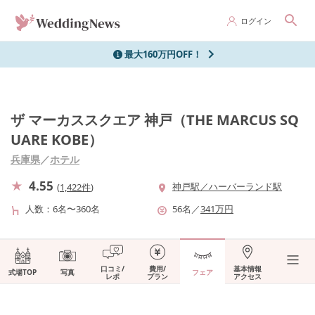
ログイン
最大160万円OFF！
ザ マーカススクエア 神戸（THE MARCUS SQ
UARE KOBE）
兵庫県
／
ホテル
4.55
神戸駅／ハーバーランド駅
(
1,422件
)
人数
6名〜360名
56
名
／
341
万円
口コミ/
費用/
基本情報
式場TOP
写真
フェア
レポ
プラン
アクセス