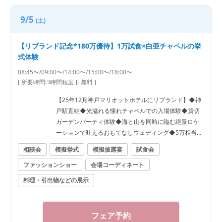
9/5
(土)
【リブランド記念*180万優待】1万試食×白亜チャペルの挙
式体験
08:45〜/09:00〜/14:00〜/15:00〜/18:00〜
[ 所要時間:
3時間程度
]
[ 無料 ]
【25年12月神戸マリオットホテルにリブランド】◆神
戸駅直結◆光溢れる憧れチャペルでの入場体験◆貸切
ガーデンパーティ体験◆海と山を同時に臨む絶景ロケ
ーションで叶えるおもてなしウェディング◆5万相当8
品試食
相談会
模擬挙式
模擬披露宴
試食会
ファッションショー
会場コーディネート
料理・引出物などの展示
フェア予約