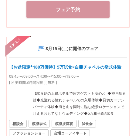
フェア予約
オススメ
8月15日(土)
に開催のフェア
【お盆限定*180万優待】5万試食×白亜チャペルの挙式体験
08:45〜/09:00〜/14:00〜/15:00〜/18:00〜
[ 所要時間:
3時間程度
]
[ 無料 ]
【駅直結の上質ホテルで遠方ゲストも安心♪】◆神戸駅直
結◆光溢れる憧れチャペルでの入場体験◆貸切ガーデン
パーティ体験◆海と山を同時に臨む絶景ロケーションで
叶えるおもてなしウェディング◆5万相当8品試食
相談会
模擬挙式
模擬披露宴
試食会
ファッションショー
会場コーディネート