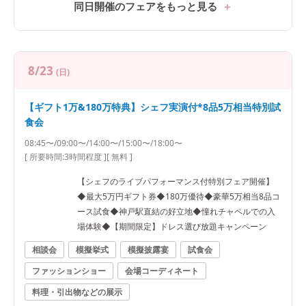
同日開催のフェアをもっと見る
8/23
(日)
【ギフト1万&180万特典】シェフ実演付*8品5万相当特別試
食会
08:45〜/09:00〜/14:00〜/15:00〜/18:00〜
[ 所要時間:
3時間程度
]
[ 無料 ]
【シェフのライブパフォーマンス付特別フェア開催】
◆最大5万円ギフト券◆180万優待◆豪華5万相当8品コ
ース試食◆神戸駅直結の好立地◆憧れチャペルでの入
場体験◆【期間限定】ドレス選び放題キャンペーン
相談会
模擬挙式
模擬披露宴
試食会
ファッションショー
会場コーディネート
料理・引出物などの展示