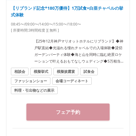
【リブランド記念*180万優待】1万試食×白亜チャペルの挙
式体験
08:45〜/09:00〜/14:00〜/15:00〜/18:00〜
[ 所要時間:
3時間程度
]
[ 無料 ]
【25年12月神戸マリオットホテルにリブランド】◆神
戸駅直結◆光溢れる憧れチャペルでの入場体験◆貸切
ガーデンパーティ体験◆海と山を同時に臨む絶景ロケ
ーションで叶えるおもてなしウェディング◆5万相当8
品試食
相談会
模擬挙式
模擬披露宴
試食会
ファッションショー
会場コーディネート
料理・引出物などの展示
フェア予約