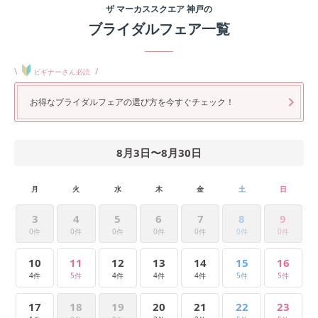
ザ マーカススクエア 神戸
の
ブライダルフェア一覧
\
/
ビギナーさん必読
お得なブライダルフェアの選び方を今すぐチェック！
8月3日
〜
8月30日
月
火
水
木
金
土
日
3
4
5
6
7
8
9
0件
0件
0件
0件
0件
0件
0件
10
11
12
13
14
15
16
4件
5件
4件
4件
4件
5件
5件
17
18
19
20
21
22
23