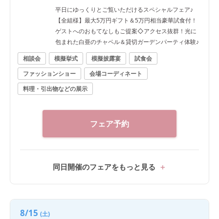
平日にゆっくりとご覧いただけるスペシャルフェア♪
【全組様】最大5万円ギフト＆5万円相当豪華試食付！
ゲストへのおもてなしもご提案◇アクセス抜群！光に
包まれた白亜のチャペル＆貸切ガーデンパーティ体験♪
相談会
模擬挙式
模擬披露宴
試食会
ファッションショー
会場コーディネート
料理・引出物などの展示
フェア予約
同日開催のフェアをもっと見る
8/15
(土)