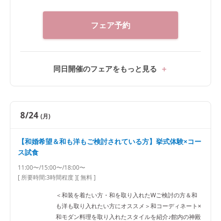
フェア予約
同日開催のフェアをもっと見る
8/24
(月)
【和婚希望＆和も洋もご検討されている方】挙式体験×コー
ス試食
11:00〜/15:00〜/18:00〜
[ 所要時間:
3時間程度
]
[ 無料 ]
＜和装を着たい方・和を取り入れたWご検討の方＆和
も洋も取り入れたい方にオススメ＞和コーディネート×
和モダン料理を取り入れたスタイルを紹介♪館内の神殿