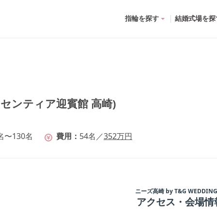
指輪を探す
結婚式場を探
 アーセンティア迎賓館 高崎)
名〜130名
費用
54
名
／
352
万円
ニーズ高崎 by T&G WEDDIN
アクセス・会場情