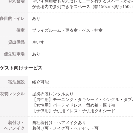
挙式会場
車いす利用者も挙式セレモニーを行えるスペースがある（
が会場内で参列できるスペース（幅150cm×奥行150
多目的
トイレ
あり
個室
ブライズルーム・更衣室・ゲスト控室
貸出備品
車いす
優先駐車場
あり
ゲスト向けサービス
宿泊施設
紹介可能
衣装
レンタル
提携衣装レンタルあり
【男性用】
モーニング・タキシード・シングル・ダブ
【女性用】
パーティドレス・留め袖・振り袖
【子供用】
子供用ドレス・子供用タキシード
着付け・
自社着付け・ヘアメイクあり
ヘアメイク
着付け可・メイク可・ヘアセット可