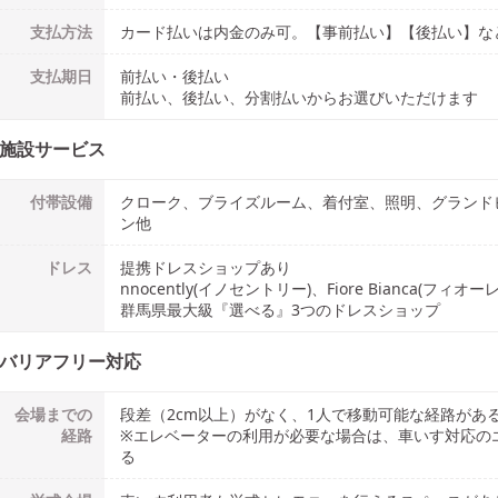
支払方法
カード払いは内金のみ可。【事前払い】【後払い】な
支払期日
前払い・後払い
前払い、後払い、分割払いからお選びいただけます
施設サービス
付帯設備
クローク、ブライズルーム、着付室、照明、グランド
ン他
ドレス
提携ドレスショップ
あり
nnocently(イノセントリー)、Fiore Bianca(フィオ
群馬県最大級『選べる』3つのドレスショップ
バリアフリー対応
会場までの
段差（2cm以上）がなく、1人で移動可能な経路があ
経路
※エレベーターの利用が必要な場合は、車いす対応のエレ
る