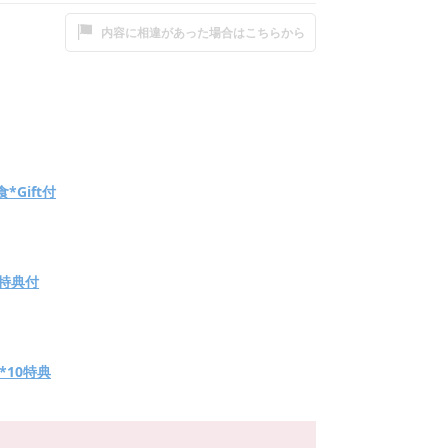
内容に相違があった場合はこちらから
Gift付
G特典付
*10特典