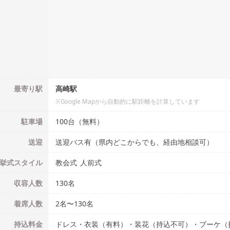
最寄り駅
高崎駅
※Google Mapから自動的に駅距離を計算しています
駐車場
100台（無料）
送迎
送迎バス有（県内どこからでも、経由地相談可）
挙式
スタイル
教会式
人前式
収容人数
130
名
着席人数
2名
〜
130名
持込料金
ドレス・衣装（有料）・装花（持込不可）・ブーケ（