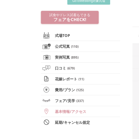
GoToWedding対象式場
試食やドレス試着もできる
フェアをCHECK!
式場TOP
公式写真
(
110
)
実例写真
(
895
)
口コミ
(
679
)
花嫁レポート
(
11
)
費用/
プラン
(
125
)
フェア
/見学
(
337
)
基本情報
/
アクセス
延期/キャンセル規定