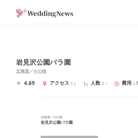
岩見沢公園バラ園
北海道
／
その他
4.69
アクセス
-
人数
-
費用
北海道
／
その他
岩見沢公園バラ園