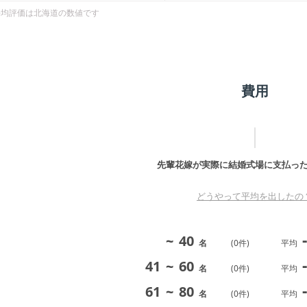
平均評価は
北海道
の数値です
費用
先輩花嫁が実際に結婚式場に支払っ
どうやって平均を出したの
-
~
40
名
(
0
件)
平均
-
41
~
60
名
(
0
件)
平均
-
61
~
80
名
(
0
件)
平均