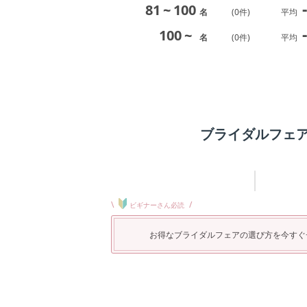
-
81
~
100
名
(
0
件)
平均
-
100
~
名
(
0
件)
平均
ブライダルフェ
\
/
ビギナーさん必読
お得なブライダルフェアの選び方を今すぐ