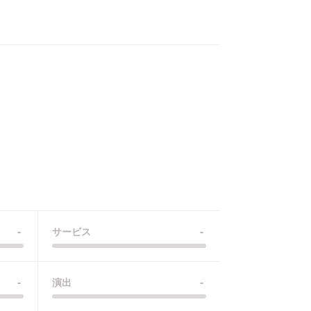
-
-
サービス
-
-
演出