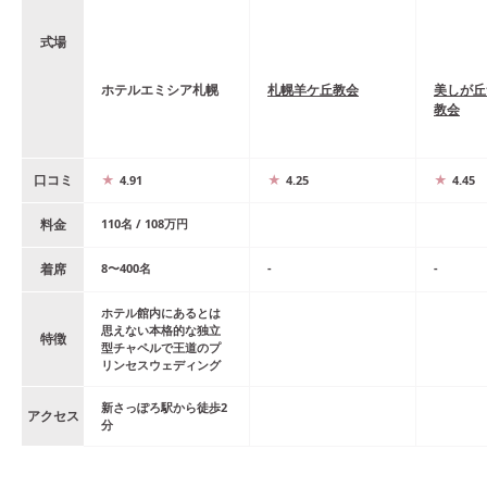
式場
ホテルエミシア札幌
札幌羊ケ丘教会
美しが丘
教会
口コミ
4.91
4.25
4.45
料金
110
名
/
108
万円
着席
8
〜
400
名
-
-
ホテル館内にあるとは
思えない本格的な独立
特徴
型チャペルで王道のプ
リンセスウェディング
新さっぽろ
駅
から
徒歩
2
アクセス
分