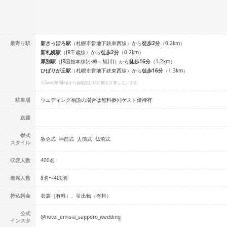
最寄り駅
新さっぽろ
駅
（
札幌市営地下鉄東西線
）
から
徒歩
2
分
（
0.2
km）
新札幌
駅
（
JR千歳線
）
から
徒歩
2
分
（
0.2
km）
厚別
駅
（
JR函館本線(小樽～旭川)
）
から
徒歩
16
分
（
1.2
km）
ひばりが丘
駅
（
札幌市営地下鉄東西線
）
から
徒歩
16
分
（
1.3
km）
※Google Mapから自動的に駅距離を計算しています
駐車場
ウエディング相談の場合は無料参列ゲスト優待有
送迎
挙式
教会式
神前式
人前式
仏前式
スタイル
収容人数
400
名
着席人数
8名
〜
400名
持込料金
衣裳（有料）、引出物（有料）
公式
@
hotel_emisia_sapporo_wedding
インスタ