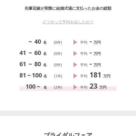
先輩花嫁が実際に結婚式場に支払ったお金の総額
どうやって平均を出したの？
-
~
40
名
(
0
件)
平均
万円
-
41
~
60
名
(
0
件)
平均
万円
-
61
~
80
名
(
0
件)
平均
万円
181
81
~
100
名
(
1
件)
平均
万円
23
100
~
名
(
2
件)
平均
万円
ブライダルフェア