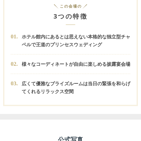
この会場の
3つの特徴
0
1
.
ホテル館内にあるとは思えない本格的な独立型チャ
ペルで王道のプリンセスウェディング
0
2
.
様々なコーディネートが自由に楽しめる披露宴会場
0
3
.
広くて優雅なブライズルームは当日の緊張を和らげ
てくれるリラックス空間
公式写真