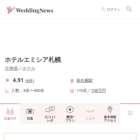
ログイン
ホテルエミシア札幌
北海道
／
ホテル
4.91
新札幌駅
(
6件
)
人数
8名〜400名
110
名
／
108
万円
口コミ/
費用/
基本情報
式場TOP
写真
フェア
レポ
プラン
アクセス