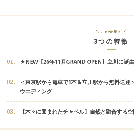
この会場の
3つの特徴
0
1
.
★NEW【26年11月GRAND OPEN】立川
0
2
.
＜東京駅から電車で1本＆立川駅から無料送迎
ウエディング
0
3
.
【木々に囲まれたチャペル】自然と融合する空