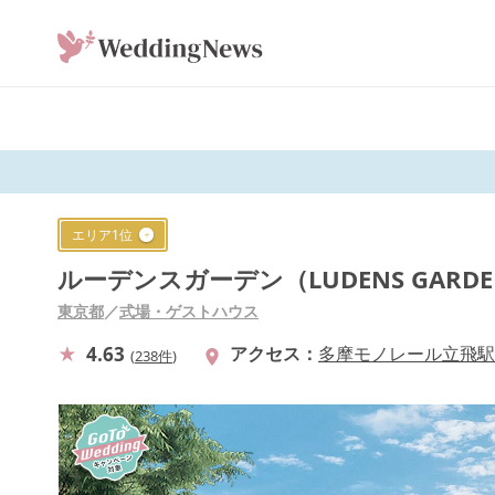
エリア
1
位
ルーデンスガーデン（LUDENS GARD
東京都
／
式場・ゲストハウス
4.63
アクセス
多摩モノレール立飛駅
(
238件
)