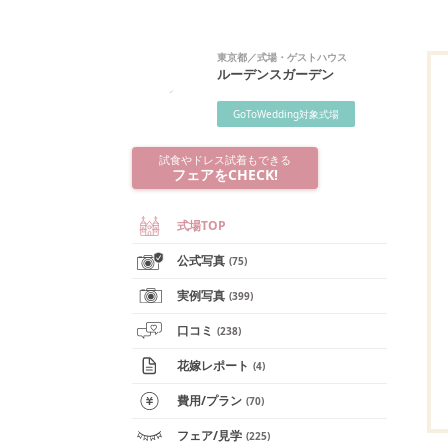
東京都
／
式場・ゲストハウス
ルーデンスガーデン
GoToWedding対象式場
試食やドレス試着もできる
フェアをCHECK!
式場TOP
公式写真
(
75
)
実例写真
(
399
)
口コミ
(
238
)
花嫁レポート
(
4
)
費用/
プラン
(
70
)
フェア
/見学
(
225
)