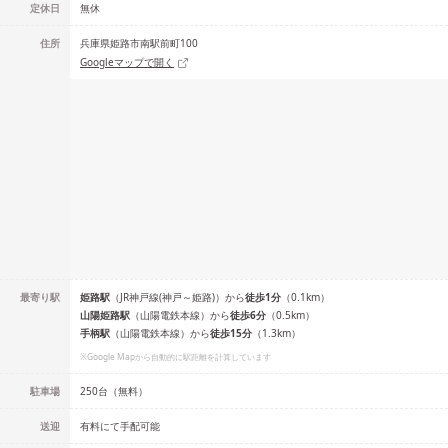
定休日
無休
住所
兵庫県姫路市南駅前町100
Googleマップで開く
最寄り駅
姫路
駅
（
JR神戸線(神戸～姫路)
）
から
徒歩
1
分
（
0.1
km）
山陽姫路
駅
（
山陽電鉄本線
）
から
徒歩
6
分
（
0.5
km）
手柄
駅
（
山陽電鉄本線
）
から
徒歩
15
分
（
1.3
km）
※Google Mapから自動的に駅距離を計算しています
駐車場
250台（無料）
送迎
有料にて手配可能