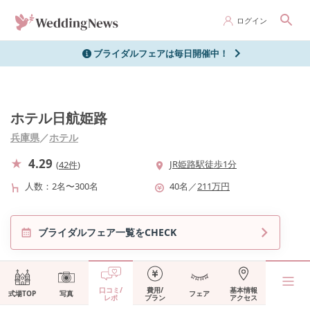
ログイン
ブライダルフェアは毎日開催中！
ホテル日航姫路
兵庫県
／
ホテル
4.29
JR姫路駅徒歩1分
(
42件
)
人数
2名〜300名
40
名
／
211
万円
ブライダルフェア一覧をCHECK
口コミ/
費用/
基本情報
式場TOP
写真
フェア
レポ
プラン
アクセス