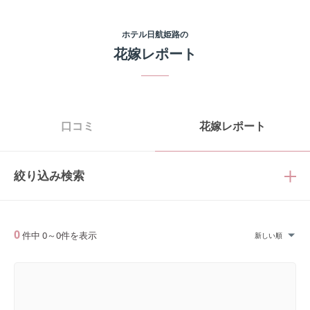
ホテル日航姫路
の
花嫁レポート
口コミ
花嫁レポート
絞り込み検索
0
件中
0
～
0
件を表示
新しい順