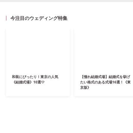
今注目のウェディング特集
和装にぴったり！東京の人気
【憧れ結婚式場】結婚式を挙げ
《結婚式場》10選♡
たい格式のある式場16選！《東
京版》