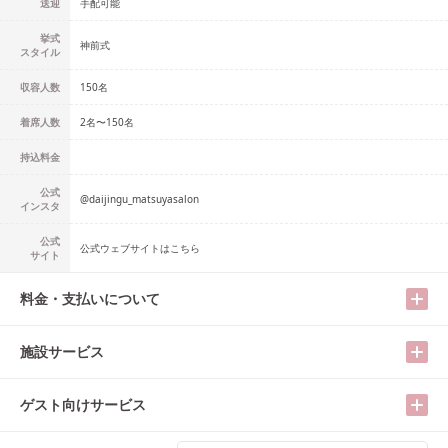
送迎
手配可能
挙式
神前式
スタイル
収容人数
150
名
着席人数
2名
〜
150名
持込料金
公式
@
daijingu_matsuyasalon
インスタ
公式
公式ウェブサイトはこちら
サイト
料金・支払いについて
施設サービス
ゲスト向けサービス