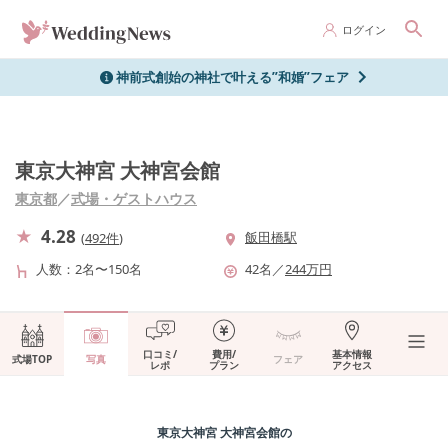
ログイン
神前式創始の神社で叶える”和婚”フェア
東京大神宮 大神宮会館
東京都
／
式場・ゲストハウス
4.28
飯田橋駅
(
492件
)
人数
2名〜150名
42
名
／
244
万円
口コミ/
費用/
基本情報
式場TOP
写真
フェア
レポ
プラン
アクセス
東京大神宮 大神宮会館
の