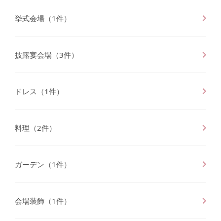
挙式会場
（
1
件）
披露宴会場
（
3
件）
ドレス
（
1
件）
料理
（
2
件）
ガーデン
（
1
件）
会場装飾
（
1
件）