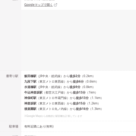
Googleマップで開く
最寄り駅
飯田橋
駅
（
JR中央・総武線
）
から
徒歩
2
分
（
0.2
km）
九段下
駅
（
東京メトロ東西線
）
から
徒歩
6
分
（
0.6
km）
水道橋
駅
（
JR中央・総武線
）
から
徒歩
9
分
（
0.8
km）
牛込神楽坂
駅
（
都営大江戸線
）
から
徒歩
13
分
（
1
km）
神保町
駅
（
東京メトロ半蔵門線
）
から
徒歩
13
分
（
1.1
km）
神楽坂
駅
（
東京メトロ東西線
）
から
徒歩
15
分
（
1.2
km）
後楽園
駅
（
東京メトロ丸ノ内線
）
から
徒歩
16
分
（
1.3
km）
※Google Mapから自動的に駅距離を計算しています
駐車場
有料近隣にあり(有料)