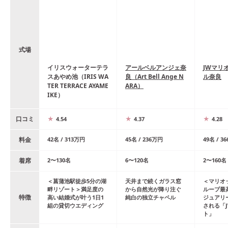
式場
イリスウォーターテラ
アールベルアンジェ奈
JWマリ
スあやめ池（IRIS WA
良（Art Bell Ange N
ル奈良
TER TERRACE AYAME
ARA）
IKE）
口コミ
4.54
4.37
4.28
料金
42
名
/
313
万円
45
名
/
236
万円
49
名
/
36
着席
2
〜
130
名
6
〜
120
名
2
〜
160
名
＜菖蒲池駅徒歩5分の湖
天井まで続くガラス窓
＜マリオ
畔リゾート＞満足度の
から自然光が降り注ぐ
ループ最
特徴
高い結婚式が叶う1日1
純白の独立チャペル
ジュアリ
組の貸切ウエディング
される「
ト」