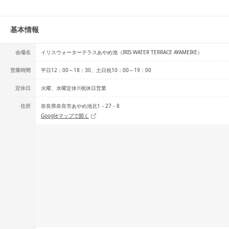
基本情報
会場名
イリスウォーターテラスあやめ池（IRIS WATER TERRACE AYAMEIKE）
営業時間
平日12：00～18：30、土日祝10：00～19：00
定休日
火曜、水曜定休※祝休日営業
住所
奈良県奈良市あやめ池北1－27－8
Googleマップで開く