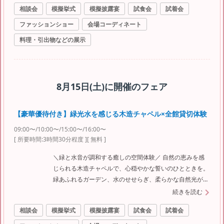
相談会
模擬挙式
模擬披露宴
試食会
試着会
だわりの絶品フルコース試食付き。結婚式のイメージがま
だなくてもOK。まずは気軽にご参加ください。
ファッションショー
会場コーディネート
料理・引出物などの展示
8月15日(土)
に開催のフェア
【豪華優待付き】緑光水を感じる木造チャペル×全館貸切体験
09:00〜/10:00〜/15:00〜/16:00〜
[ 所要時間:
3時間30分程度
]
[ 無料 ]
＼緑と水音が調和する癒しの空間体験／ 自然の恵みを感
じられる木造チャペルで、心穏やかな誓いのひとときを。
緑あふれるガーデン、水のせせらぎ、柔らかな自然光が差
し込む独立型チャペルは、訪れる人すべてを優しく包み込
続きを読む
みます。全館貸切の贅沢な会場見学では、プライベートな
相談会
模擬挙式
模擬披露宴
試食会
試着会
空間で叶う結婚式の魅力をじっくりと体感。今なら当館最
大120万円相当の豪華特典付き。こだわりの一日を、ここ