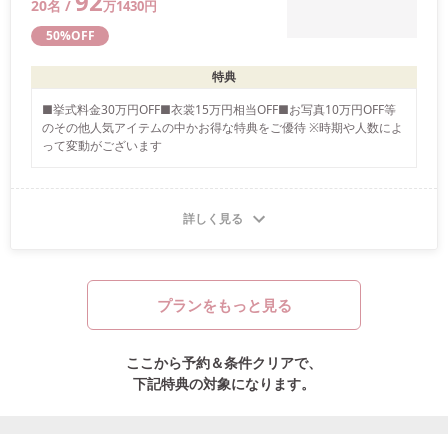
92
20
名 /
万
1430
円
50
%OFF
特典
■挙式料金30万円OFF■衣裳15万円相当OFF■お写真10万円OFF等
のその他人気アイテムの中かお得な特典をご優待 ※時期や人数によ
って変動がございます
詳しく見る
プランをもっと見る
ここから予約＆条件クリアで、
下記特典の対象になります。