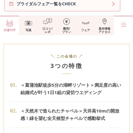
ブライダルフェア一覧をCHECK
口コミ/
費用/
基本情報
式場TOP
写真
フェア
レポ
プラン
アクセス
この会場の
3つの特徴
0
1
.
＜菖蒲池駅徒歩5分の湖畔リゾート＞満足度の高い
結婚式が叶う1日1組の貸切ウエディング
0
2
.
＜天然木で造られたチャペル＞天井高10mの開放
感！緑を望む全天候型チャペルで感動挙式