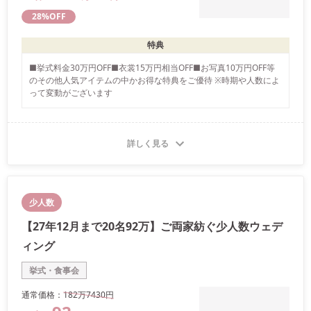
28
%OFF
特典
■挙式料金30万円OFF■衣裳15万円相当OFF■お写真10万円OFF等
のその他人気アイテムの中かお得な特典をご優待 ※時期や人数によ
って変動がございます
詳しく見る
少人数
【27年12月まで20名92万】ご両家紡ぐ少人数ウェデ
ィング
挙式・食事会
通常価格：
182万
7430
円