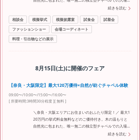
自然光に包まれた、唯一無二の独立型チャペルでの入場体
験もご用意。静けさの中に広がる自然の音や、風の揺らぎ
続きを読む
がふたりの誓いの瞬間を優しく彩ります。さらに料理長こ
相談会
模擬挙式
模擬披露宴
試食会
試着会
だわりの絶品フルコース試食付き。結婚式のイメージがま
だなくてもOK。まずは気軽にご参加ください。
ファッションショー
会場コーディネート
料理・引出物などの展示
8月15日(土)
に開催のフェア
【奈良・大阪限定】最大120万優待×自然が紡ぐチャペル体験
09:00〜/10:00〜/15:00〜/16:00〜
[ 所要時間:
3時間30分程度
]
[ 無料 ]
＼奈良・大阪エリアにお住まいのおふたり限定！／ 最大1
20万円の挙式料金無料などのご優待付き。木の温もりと
自然光に包まれた、唯一無二の独立型チャペルでの入場体
験もご用意。静けさの中に広がる自然の音や、風の揺らぎ
続きを読む
がふたりの誓いの瞬間を優しく彩ります。さらに料理長こ