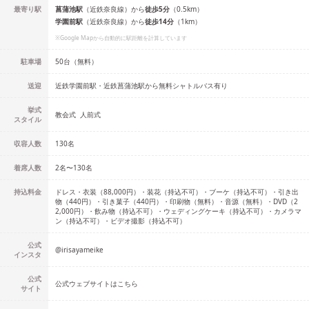
最寄り駅
菖蒲池
駅
（
近鉄奈良線
）
から
徒歩
5
分
（
0.5
km）
学園前
駅
（
近鉄奈良線
）
から
徒歩
14
分
（
1
km）
※Google Mapから自動的に駅距離を計算しています
駐車場
50台（無料）
送迎
近鉄学園前駅・近鉄菖蒲池駅から無料シャトルバス有り
挙式
教会式
人前式
スタイル
収容人数
130
名
着席人数
2名
〜
130名
持込料金
ドレス・衣装（88,000円）・装花（持込不可）・ブーケ（持込不可）・引き出
物（440円）・引き菓子（440円）・印刷物（無料）・音源（無料）・DVD（2
2,000円）・飲み物（持込不可）・ウェディングケーキ（持込不可）・カメラマ
ン（持込不可）・ビデオ撮影（持込不可）
公式
@
irisayameike
インスタ
公式
公式ウェブサイトはこちら
サイト