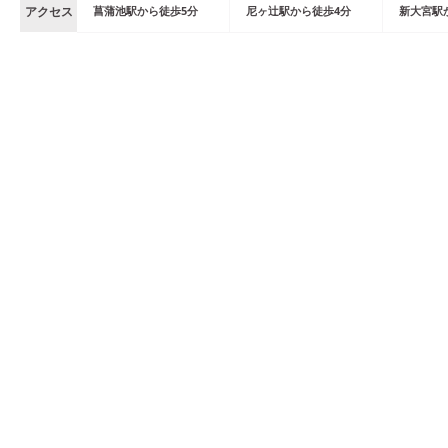
アクセス
菖蒲池
駅
から
徒歩
5
分
尼ヶ辻
駅
から
徒歩
4
分
新大宮
駅