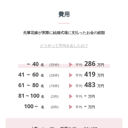
費用
先輩花嫁が実際に結婚式場に支払ったお金の総額
どうやって平均を出したの？
286
~
40
名
(
35
件)
平均
万円
419
41
~
60
名
(
26
件)
平均
万円
483
61
~
80
名
(
16
件)
平均
万円
-
81
~
100
名
(
2
件)
平均
万円
-
100
~
名
(
0
件)
平均
万円