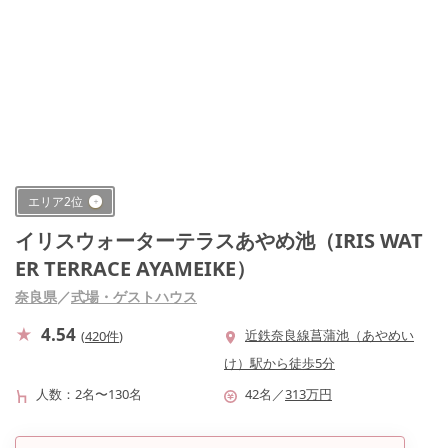
エリア
2
位
イリスウォーターテラスあやめ池（IRIS WAT
ER TERRACE AYAMEIKE）
奈良県
／
式場・ゲストハウス
4.54
近鉄奈良線菖蒲池（あやめい
(
420件
)
け）駅から徒歩5分
人数
2名〜130名
42
名
／
313
万円