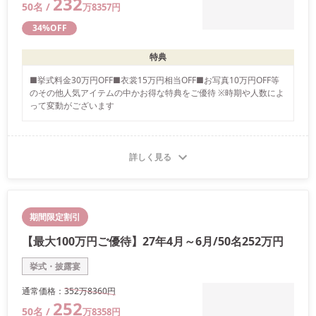
232
50
名 /
万
8357
円
34
%OFF
特典
■挙式料金30万円OFF■衣裳15万円相当OFF■お写真10万円OFF等
のその他人気アイテムの中かお得な特典をご優待 ※時期や人数によ
って変動がございます
詳しく見る
期間限定割引
【最大100万円ご優待】27年4月～6月/50名252万円
挙式・披露宴
通常価格：
352万
8360
円
252
50
名 /
万
8358
円