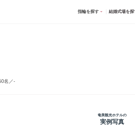
指輪を探す
結婚式場を探
60名
／
-
奄美観光ホテル
の
実例写真