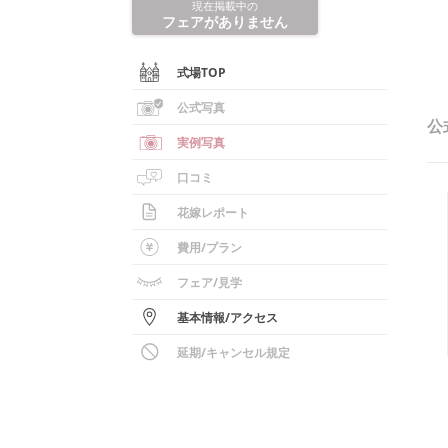
現在掲載中の
フェアがありません
式場TOP
公式写真
公
実例写真
口コミ
花嫁レポート
費用/
プラン
フェア
/見学
基本情報
/
アクセス
延期/キャンセル規定