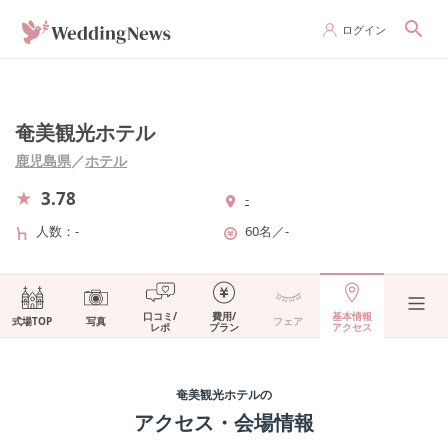
ログイン
奄美観光ホテル
鹿児島県
／
ホテル
3.78
-
人数
-
60名
／
-
口コミ/
費用/
基本情報
式場TOP
写真
フェア
レポ
プラン
アクセス
奄美観光ホテル
の
アクセス・会場情報