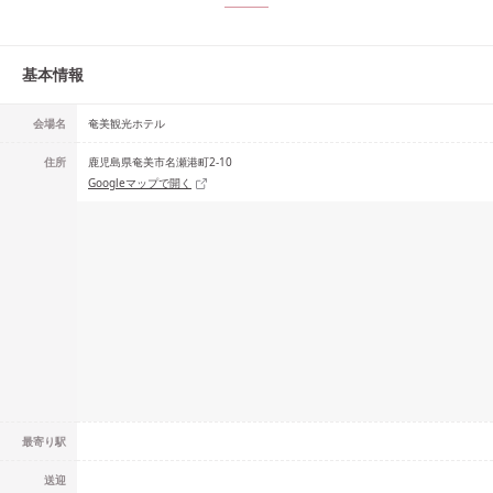
基本情報
会場名
奄美観光ホテル
住所
鹿児島県奄美市名瀬港町2-10
Googleマップで開く
最寄り駅
送迎