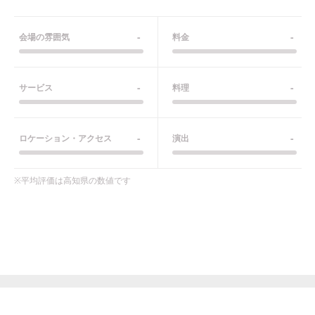
-
-
会場の雰囲気
料金
-
-
サービス
料理
-
-
ロケーション・アクセス
演出
※平均評価は
高知県
の数値です