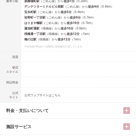
最寄り駅
菜園場町
駅
（
ごめん線
）
から
徒歩
1
分
（
0.2
km）
デンテツターミナルビル前
駅
（
ごめん線
）
から
徒歩
4
分
（
0.4
km）
宝永町
駅
（
ごめん線
）
から
徒歩
5
分
（
0.4
km）
知寄町一丁目
駅
（
ごめん線
）
から
徒歩
9
分
（
0.7
km）
はりまや橋
駅
（
ごめん線
）
から
徒歩
10
分
（
0.7
km）
蓮池町通
駅
（
桟橋線
）
から
徒歩
10
分
（
0.8
km）
桟橋通一丁目
駅
（
桟橋線
）
から
徒歩
12
分
（
1
km）
梅の辻
駅
（
桟橋線
）
から
徒歩
12
分
（
1
km）
※Google Mapから自動的に駅距離を計算しています
送迎
挙式
スタイル
持込料金
公式
公式ウェブサイトはこちら
サイト
料金・支払いについて
施設サービス