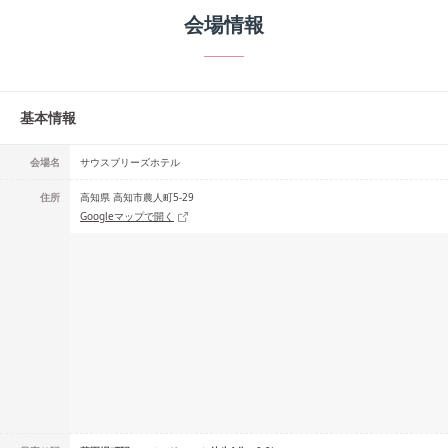
会場情報
基本情報
会場名
サウスブリーズホテル
住所
高知県 高知市農人町5-29
Googleマップで開く