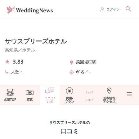
ログイン
サウスブリーズホテル
高知県
／
ホテル
3.83
菜園場町駅
人数
-
60名
／
-
口コミ/
費用/
基本情報
式場TOP
写真
フェア
レポ
プラン
アクセス
サウスブリーズホテル
の
口コミ