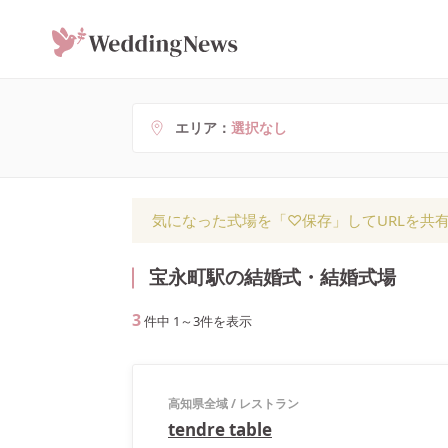
エリア
選択なし
気になった式場を「♡保存」してURLを共
宝永町駅の結婚式・結婚式場
3
件中
1
～
3
件を表示
高知県全域
/
レストラン
tendre table