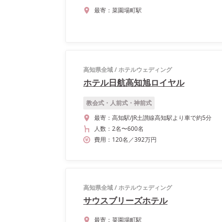
最寄：
菜園場町駅
高知県全域
/
ホテルウェディング
ホテル日航高知旭ロイヤル
教会式・人前式・神前式
最寄：
高知駅/JR土讃線高知駅より車で約5分
人数：
2名
〜
600名
費用：
120
名
／
392
万円
高知県全域
/
ホテルウェディング
サウスブリーズホテル
最寄：
菜園場町駅