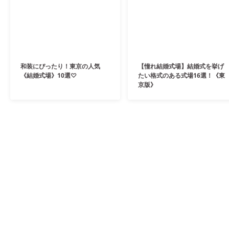
和装にぴったり！東京の人気
【憧れ結婚式場】結婚式を挙げ
《結婚式場》10選♡
たい格式のある式場16選！《東
京版》