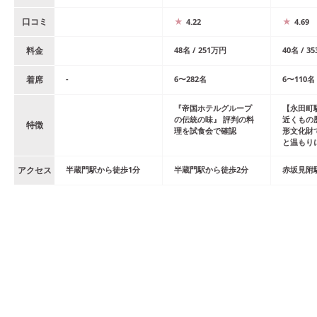
口コミ
4.22
4.69
料金
48
名
/
251
万円
40
名
/
35
着席
-
6
〜
282
名
6
〜
110
名
『帝国ホテルグループ
【永田町駅
の伝統の味』 評判の料
近くもの
特徴
理を試食会で確認
形文化財
と温もり
アクセス
半蔵門
駅
から
徒歩
1
分
半蔵門
駅
から
徒歩
2
分
赤坂見附