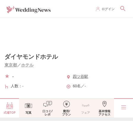
ログイン
ダイヤモンドホテル
東京都
／
ホテル
-
四ツ谷駅
人数
-
60名
／
-
口コミ/
費用/
基本情報
式場TOP
写真
フェア
レポ
プラン
アクセス