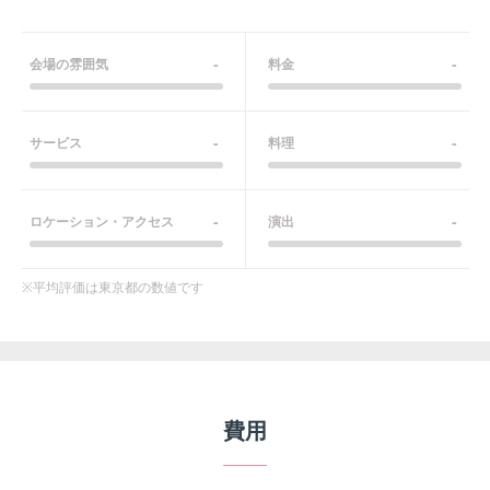
-
-
会場の雰囲気
料金
-
-
サービス
料理
-
-
ロケーション・アクセス
演出
※平均評価は
東京都
の数値です
費用