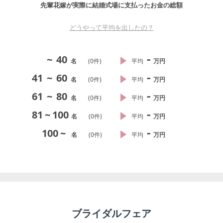
先輩花嫁が実際に結婚式場に支払ったお金の総額
どうやって平均を出したの？
-
~
40
名
(
0
件)
平均
万円
-
41
~
60
名
(
0
件)
平均
万円
-
61
~
80
名
(
0
件)
平均
万円
-
81
~
100
名
(
0
件)
平均
万円
-
100
~
名
(
0
件)
平均
万円
ブライダルフェア