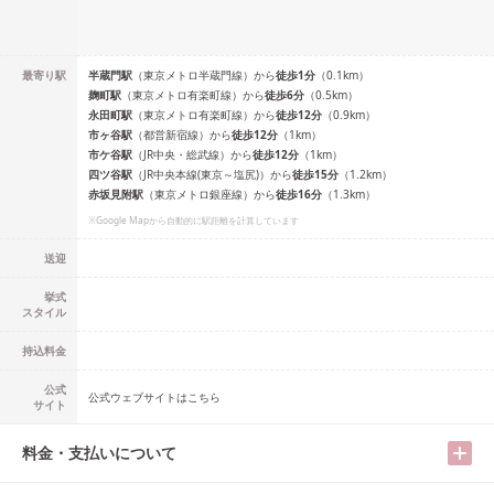
最寄り駅
半蔵門
駅
（
東京メトロ半蔵門線
）
から
徒歩
1
分
（
0.1
km）
麹町
駅
（
東京メトロ有楽町線
）
から
徒歩
6
分
（
0.5
km）
永田町
駅
（
東京メトロ有楽町線
）
から
徒歩
12
分
（
0.9
km）
市ヶ谷
駅
（
都営新宿線
）
から
徒歩
12
分
（
1
km）
市ケ谷
駅
（
JR中央・総武線
）
から
徒歩
12
分
（
1
km）
四ツ谷
駅
（
JR中央本線(東京～塩尻)
）
から
徒歩
15
分
（
1.2
km）
赤坂見附
駅
（
東京メトロ銀座線
）
から
徒歩
16
分
（
1.3
km）
※Google Mapから自動的に駅距離を計算しています
送迎
挙式
スタイル
持込料金
公式
公式ウェブサイトはこちら
サイト
料金・支払いについて