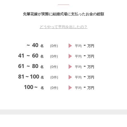
先輩花嫁が実際に結婚式場に支払ったお金の総額
どうやって平均を出したの？
-
~
40
名
(
0
件)
平均
万円
-
41
~
60
名
(
0
件)
平均
万円
-
61
~
80
名
(
0
件)
平均
万円
-
81
~
100
名
(
0
件)
平均
万円
-
100
~
名
(
0
件)
平均
万円