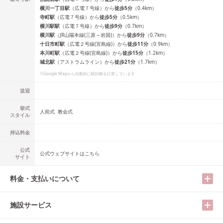
横川一丁目
駅
（
広電７号線
）
から
徒歩
5
分
（
0.4
km）
寺町
駅
（
広電７号線
）
から
徒歩
5
分
（
0.5
km）
横川駅
駅
（
広電７号線
）
から
徒歩
9
分
（
0.7
km）
横川
駅
（
JR山陽本線(三原～岩国)
）
から
徒歩
9
分
（
0.7
km）
十日市町
駅
（
広電２号線(宮島線)
）
から
徒歩
11
分
（
0.9
km）
本川町
駅
（
広電２号線(宮島線)
）
から
徒歩
15
分
（
1.2
km）
城北
駅
（
アストラムライン
）
から
徒歩
21
分
（
1.7
km）
※Google Mapから自動的に駅距離を計算しています
送迎
挙式
人前式
教会式
スタイル
持込料金
公式
公式ウェブサイトはこちら
サイト
料金・支払いについて
施設サービス