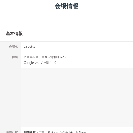
会場情報
基本情報
会場名
La sette
住所
広島県広島市中区広瀬北町2-28
Googleマップで開く
最寄り駅
別院前
駅
（
広電７号線
）
から
徒歩
1
分
（
0.2
km）