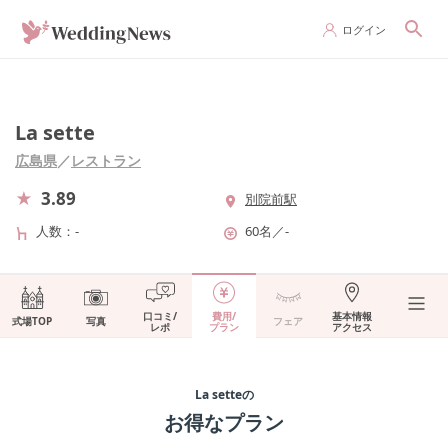
ログイン
La sette
広島県
／
レストラン
3.89
別院前駅
人数
-
60名
／
-
口コミ/
費用/
基本情報
式場TOP
写真
フェア
レポ
プラン
アクセス
La sette
の
お得なプラン