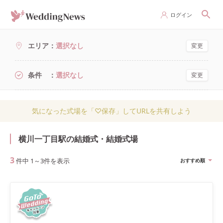
ログイン
エリア
選択なし
変更
条件
選択なし
変更
気になった式場を「♡保存」してURLを共有しよう
横川一丁目駅の結婚式・結婚式場
3
件中
1
～
3
件を表示
おすすめ順