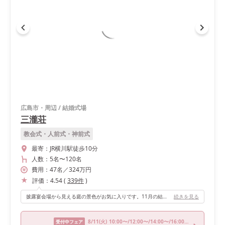
広島市・周辺
/
結婚式場
三瀧荘
教会式・人前式・神前式
最寄：
JR横川駅徒歩10分
人数：
5名
〜
120名
費用：
47
名
／
324
万円
評価：
4.54
(
339
件
)
披露宴会場から見える庭の景色がお気に入りです。11月の結婚式だったこともあり紅葉が始まっていたため、より素敵だと思いました。 和モダンな床もお気に入りです。床のデザインが特徴的なので、装花がシンプルでも華やかな会場になると思います。
続きを見る
8/11
(火)
10:00〜/12:00〜/14:00〜/16:00〜/18:00〜
受付中フェア