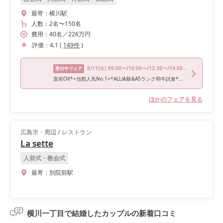
最寄：
横川駅
人数：
2名
〜
150名
費用：
40
名
／
226
万円
評価：
4.1
(
149
件
)
8/11
(火)
09:00〜/10:00〜/13:30〜/14:00〜/17:00〜
受付中フェア
直前OK*+当館人気No.1+*ALL体験&A5ランク和牛試食*ギフト1万分&最大165万特典付
ほかのフェアを見る
広島市・周辺
/
レストラン
La sette
人前式・教会式
最寄：
別院前駅
横川一丁目で結婚したカップルの
新着口コミ