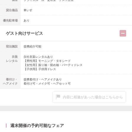
貸出備品
車いす
優先駐車場
あり
ゲスト向けサービス
宿泊施設
提携紹介可能
衣装
自社衣装レンタルあり
レンタル
【男性用】
モーニング・タキシード
【女性用】
振り袖・留め袖・パーティドレス
【子供用】
子供用ドレス
着付け・
提携着付け・ヘアメイクあり
ヘアメイク
着付け可・メイク可・ヘアセット可
内容に相違があった場合はこちらから
週末開催の予約可能なフェア