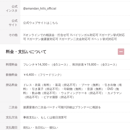
公式
@
amandan_hills_official
インスタ
公式
公式ウェブサイトはこちら
サイト
その他
※オンラインでの相談会・打合せ可 ※バイリンガル対応可 ※ガーデン挙式対応
可 ※ガーデン披露宴対応可 ※ガーデン二次会対応可 ※ペット挙式対応可
料金・支払いについて
料理料金
フレンチ￥14,300～（全5コース）、和洋折衷￥19,800～（全3コース）
飲物料金
￥4,400～（フリードリンク）
持込料金
ドレス・衣装（有料）・装花（持込不可）・ブーケ（無料）・引き出物（有
料）・引き菓子（持込不可）・印刷物（無料）・音源（無料）・DVD（無
料）・飲み物（持込不可）・ウェディングケーキ（持込不可）・カメラマン
（持込不可）・ビデオ撮影（持込不可）
二次会
披露宴後の二次会パーティ可能※詳細はプランナーに相談を
支払方法
事前支払い、もしくは後日清算可
支払期日
前払い・当日払い・後払い