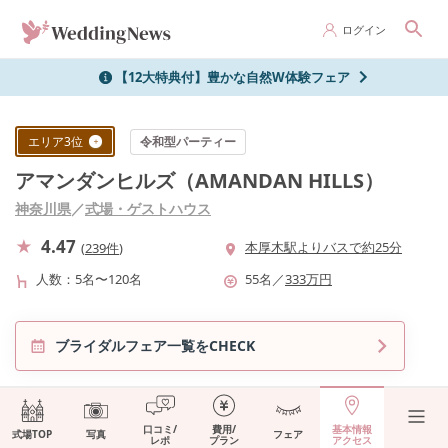
ログイン
【12大特典付】豊かな自然W体験フェア
エリア
3
位
令和型パーティー
アマンダンヒルズ（AMANDAN HILLS）
神奈川県
／
式場・ゲストハウス
4.47
本厚木駅よりバスで約25分
(
239件
)
人数
5名〜120名
55
名
／
333
万円
ブライダルフェア一覧をCHECK
口コミ/
費用/
基本情報
式場TOP
写真
フェア
レポ
プラン
アクセス