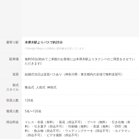
最寄り駅
本厚木駅よりバスで約25分
※Google Mapから自動的に駅距離を計算しています
駐車場
無料50台(初めてご来館のお客様には本厚木駅よりタクシーのご用意をさせてい
ただきます)
送迎
結婚式当日は送迎バスあり（神奈川県・東京都内の全域で無料送迎可）
挙式
教会式
人前式
神前式
スタイル
収容人数
120
名
着席人数
5名
〜
120名
持込料金
ドレス・衣装（有料）・装花（持込不可）・ブーケ（無料）・引き出物（有
料）・引き菓子（持込不可）・印刷物（無料）・音源（無料）・DVD（無
料）・飲み物（持込不可）・ウェディングケーキ（持込不可）・カメラマン
（持込不可）・ビデオ撮影（持込不可）