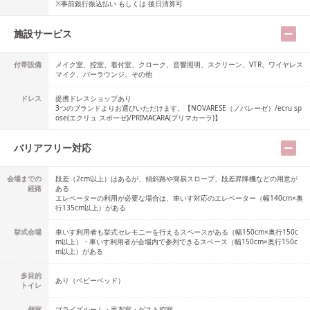
※事前銀行振込払い もしくは 後日清算可
施設サービス
付帯設備
メイク室、控室、着付室、クローク、音響照明、スクリーン、VTR、ワイヤレス
マイク、バーラウンジ、その他
ドレス
提携ドレスショップ
あり
3つのブランドよりお選びいただけます。【NOVARESE（ノバレーゼ）/ecru sp
ose(エクリュ スポーゼ)/PRIMACARA(プリマカーラ)】
バリアフリー対応
会場までの
段差（2cm以上）はあるが、傾斜路や簡易スロープ、段差昇降機などの用意が
経路
ある
エレベーターの利用が必要な場合は、車いす対応のエレベーター（幅140cm×奥
行135cm以上）がある
挙式会場
車いす利用者も挙式セレモニーを行えるスペースがある（幅150cm×奥行150c
m以上）・車いす利用者が会場内で参列できるスペース（幅150cm×奥行150c
m以上）がある
多目的
あり
（
ベビーベッド
）
トイレ
個室
ブライズルーム・更衣室・ゲスト控室