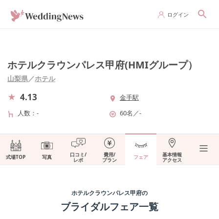
ログイン
ホテルクラウンパレス甲府(HMIグループ）
山梨県
／
ホテル
4.13
金手駅
人数
-
60名
／
-
口コミ/
費用/
基本情報
式場TOP
写真
フェア
レポ
プラン
アクセス
ホテルクラウンパレス甲府
の
ブライダルフェア一覧