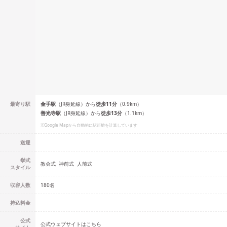
最寄り駅
金手
駅
（
JR身延線
）
から
徒歩
11
分
（
0.9
km）
善光寺
駅
（
JR身延線
）
から
徒歩
13
分
（
1.1
km）
※Google Mapから自動的に駅距離を計算しています
送迎
挙式
教会式
神前式
人前式
スタイル
収容人数
180
名
持込料金
公式
公式ウェブサイトはこちら