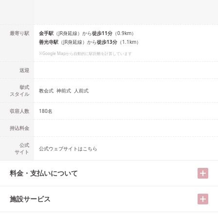
最寄り駅
金手
駅
（
JR身延線
）
から
徒歩
11
分
（
0.9
km）
善光寺
駅
（
JR身延線
）
から
徒歩
13
分
（
1.1
km）
※Google Mapから自動的に駅距離を計算しています
送迎
挙式
教会式
神前式
人前式
スタイル
収容人数
180
名
持込料金
公式
公式ウェブサイトはこちら
サイト
料金・支払いについて
施設サービス