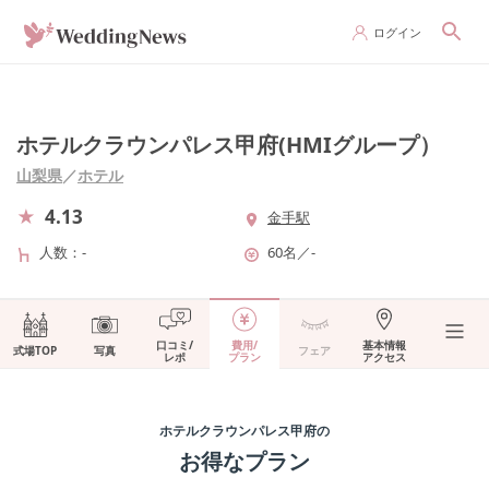
ログイン
ホテルクラウンパレス甲府(HMIグループ）
山梨県
／
ホテル
4.13
金手駅
人数
-
60名
／
-
口コミ/
費用/
基本情報
式場TOP
写真
フェア
レポ
プラン
アクセス
ホテルクラウンパレス甲府
の
お得なプラン