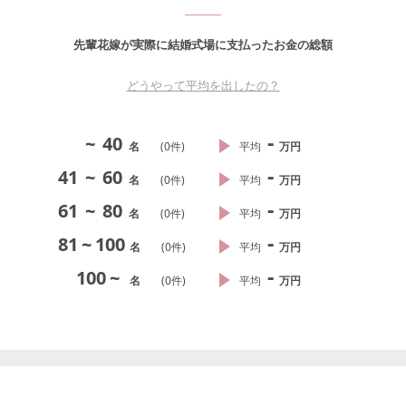
先輩花嫁が実際に結婚式場に支払ったお金の総額
どうやって平均を出したの？
-
~
40
名
(
0
件)
平均
万円
-
41
~
60
名
(
0
件)
平均
万円
-
61
~
80
名
(
0
件)
平均
万円
-
81
~
100
名
(
0
件)
平均
万円
-
100
~
名
(
0
件)
平均
万円