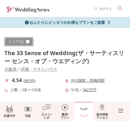
ログイン
おふたりにピッタリのお得なプランをご提案
エリア
2
位
The 33 Sense of Wedding(ザ・サーティスリ
ー センス・オブ・ウエディング)
大阪府
／
式場・ゲストハウス
4.54
JR大阪駅・西梅田駅
(
807件
)
人数
2名〜120名
51
名
／
342
万円
口コミ/
費用/
基本情報
式場TOP
写真
フェア
レポ
プラン
アクセス