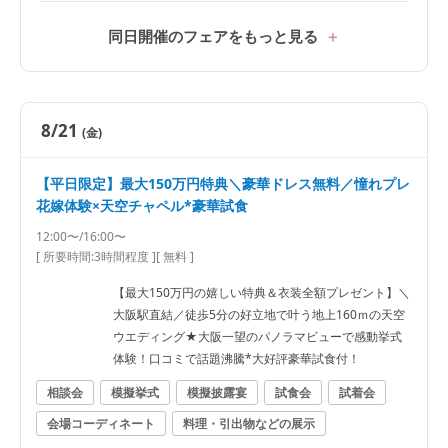
同日開催のフェアをもっと見る
8/21
(金)
【平日限定】最大150万円特典＼豪華ドレス無料／憧れプレ
花嫁体験×天空チャペル*豪華試食
12:00〜/16:00〜
[ 所要時間:
3時間程度
]
[ 無料 ]
【最大150万円の嬉しい特典＆衣装全額プレゼント】＼
大阪駅直結／徒歩5分の好立地で叶う地上160ｍの天空
ウエディング★大阪一望のパノラマビューで感動挙式
体験！口コミで話題沸騰*大好評豪華試食付！
相談会
模擬挙式
模擬披露宴
試食会
試着会
会場コーディネート
料理・引出物などの展示