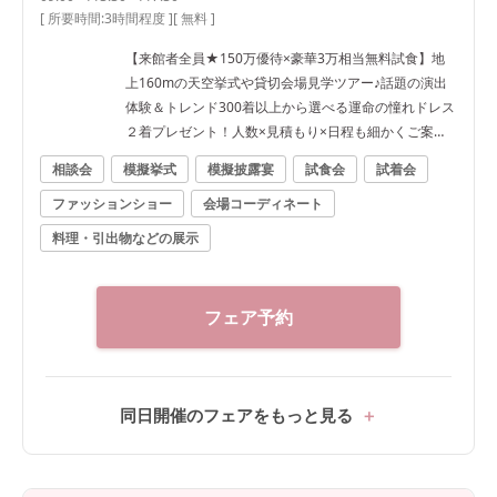
[ 所要時間:
3時間程度
]
[ 無料 ]
【来館者全員★150万優待×豪華3万相当無料試食】地
上160mの天空挙式や貸切会場見学ツアー♪話題の演出
体験＆トレンド300着以上から選べる運命の憧れドレス
２着プレゼント！人数×見積もり×日程も細かくご案
内！
相談会
模擬挙式
模擬披露宴
試食会
試着会
ファッションショー
会場コーディネート
料理・引出物などの展示
フェア予約
同日開催のフェアをもっと見る