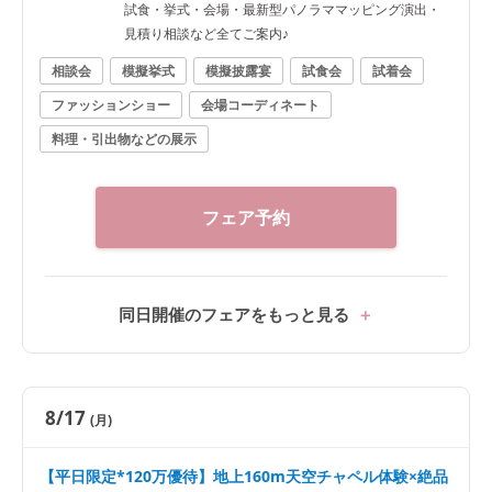
試食・挙式・会場・最新型パノラママッピング演出・
見積り相談など全てご案内♪
相談会
模擬挙式
模擬披露宴
試食会
試着会
ファッションショー
会場コーディネート
料理・引出物などの展示
フェア予約
同日開催のフェアをもっと見る
8/17
(月)
【平日限定*120万優待】地上160m天空チャペル体験×絶品