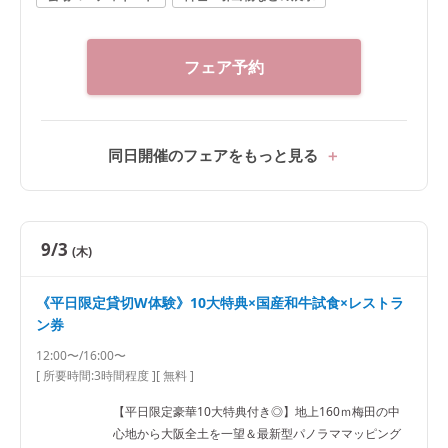
フェア予約
同日開催のフェアをもっと見る
9/3
(木)
《平日限定貸切W体験》10大特典×国産和牛試食×レストラ
ン券
12:00〜/16:00〜
[ 所要時間:
3時間程度
]
[ 無料 ]
【平日限定豪華10大特典付き◎】地上160ｍ梅田の中
心地から大阪全土を一望＆最新型パノラママッピング