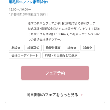
黒毛和牛フィレ豪華試食♪
12:00〜/16:00〜
[ 所要時間:
3時間程度
]
[ 無料 ]
週末の豪華なフェアが平日に体験できる特別フェア！
挙式体験×豪華試食◎さらに衣装全額プレゼント！駅地
下直結アクセス×地上160mからの絶景天空チャペル×2
つの貸切会場見学ツアー♪
相談会
模擬挙式
模擬披露宴
試食会
試着会
会場コーディネート
料理・引出物などの展示
フェア予約
同日開催のフェアをもっと見る