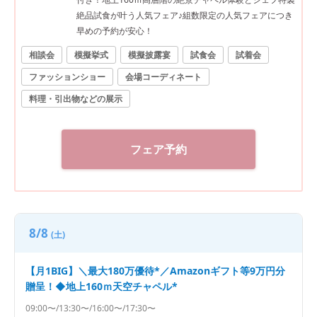
絶品試食が叶う人気フェア♪組数限定の人気フェアにつき
早めの予約が安心！
相談会
模擬挙式
模擬披露宴
試食会
試着会
ファッションショー
会場コーディネート
料理・引出物などの展示
フェア予約
8/8
(土)
【月1BIG】＼最大180万優待*／Amazonギフト等9万円分
贈呈！◆地上160ｍ天空チャペル*
09:00〜/13:30〜/16:00〜/17:30〜