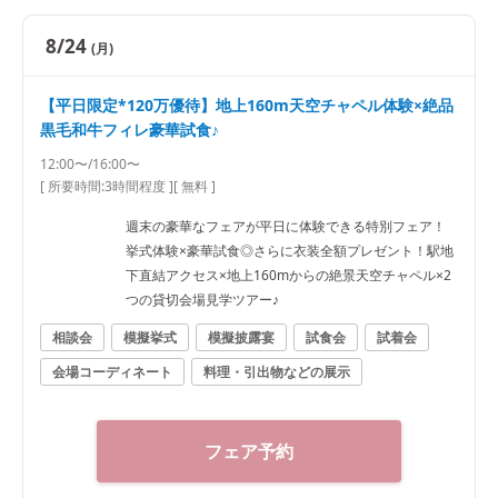
8/24
(月)
【平日限定*120万優待】地上160m天空チャペル体験×絶品
黒毛和牛フィレ豪華試食♪
12:00〜/16:00〜
[ 所要時間:
3時間程度
]
[ 無料 ]
週末の豪華なフェアが平日に体験できる特別フェア！
挙式体験×豪華試食◎さらに衣装全額プレゼント！駅地
下直結アクセス×地上160mからの絶景天空チャペル×2
つの貸切会場見学ツアー♪
相談会
模擬挙式
模擬披露宴
試食会
試着会
会場コーディネート
料理・引出物などの展示
フェア予約