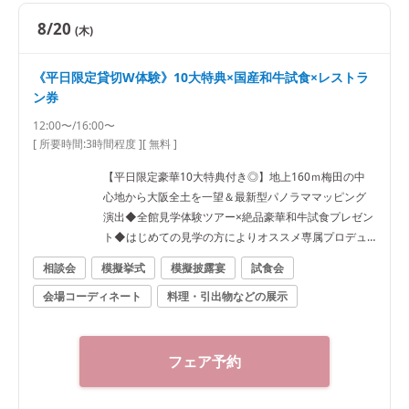
8/20
(木)
《平日限定貸切W体験》10大特典×国産和牛試食×レストラ
ン券
12:00〜/16:00〜
[ 所要時間:
3時間程度
]
[ 無料 ]
【平日限定豪華10大特典付き◎】地上160ｍ梅田の中
心地から大阪全土を一望＆最新型パノラママッピング
演出◆全館見学体験ツアー×絶品豪華和牛試食プレゼン
ト◆はじめての見学の方によりオススメ専属プロデュ
ーサー付きフェア★ 【ご試着会について】提携ドレス
相談会
模擬挙式
模擬披露宴
試食会
ショップにて別途お時間をいただいてのご案内となり
会場コーディネート
料理・引出物などの展示
ます。ご希望の際は事前にお問い合わせください。 経
験豊富な専属スタイリストと共に、理想を叶えるお気
に入りの1着を見つけましょう♪
フェア予約