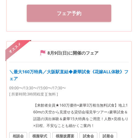
フェア予約
オススメ
8月9日(日)
に開催のフェア
＼最大160万特典／大阪駅直結◆豪華試食《花嫁ALL体験》フ
ェア
09:00〜/13:30〜/15:00〜/17:30〜
[ 所要時間:
3時間程度
]
[ 無料 ]
【来館者全員★160万優待×豪華3万相当無料試食】地上1
60mの天空から見渡せる貸切会場見学ツアー♪豪華試食＆
話題の演出体験＆豪華15大特典をご用意！人数×見積もり
×日程、不安なことも細かくご案内！
相談会
模擬挙式
模擬披露宴
試食会
試着会