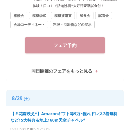
体験！口コミで話題沸騰*大好評豪華試食付！
相談会
模擬挙式
模擬披露宴
試食会
試着会
会場コーディネート
料理・引出物などの展示
フェア予約
同日開催のフェアをもっと見る
8/29
(土)
【＃花嫁映え*】Amazonギフト等9万×憧れドレス2着無料
など15大特典＆地上160ｍ天空チャペル*
09:00〜/13:30〜/17:30〜