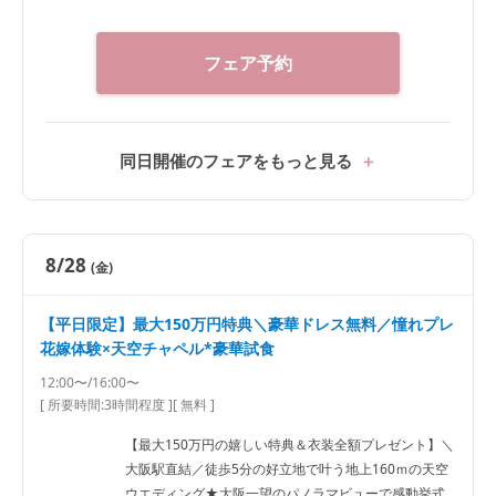
験豊富な専属スタイリストと共に、理想を叶えるお気
に入りの1着を見つけましょう♪
フェア予約
同日開催のフェアをもっと見る
8/28
(金)
【平日限定】最大150万円特典＼豪華ドレス無料／憧れプレ
花嫁体験×天空チャペル*豪華試食
12:00〜/16:00〜
[ 所要時間:
3時間程度
]
[ 無料 ]
【最大150万円の嬉しい特典＆衣装全額プレゼント】＼
大阪駅直結／徒歩5分の好立地で叶う地上160ｍの天空
ウエディング★大阪一望のパノラマビューで感動挙式