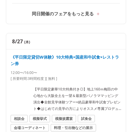
同日開催のフェアをもっと見る
8/27
(木)
《平日限定貸切W体験》10大特典×国産和牛試食×レストラ
ン券
12:00〜/16:00〜
[ 所要時間:
3時間程度
]
[ 無料 ]
【平日限定豪華10大特典付き◎】地上160ｍ梅田の中
心地から大阪全土を一望＆最新型パノラママッピング
演出◆全館見学体験ツアー×絶品豪華和牛試食プレゼン
ト◆はじめての見学の方によりオススメ専属プロデュ
ーサー付きフェア★ 【ご試着会について】提携ドレス
相談会
模擬挙式
模擬披露宴
試食会
ショップにて別途お時間をいただいてのご案内となり
会場コーディネート
料理・引出物などの展示
ます。ご希望の際は事前にお問い合わせください。 経