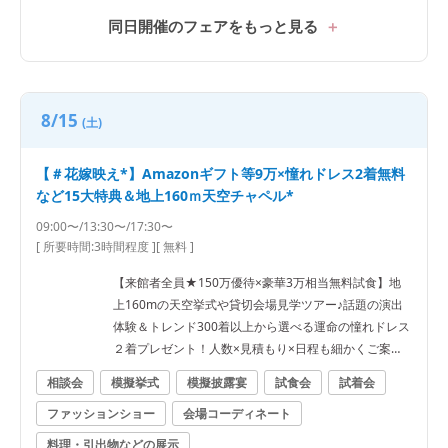
同日開催のフェアをもっと見る
8/15
(土)
【＃花嫁映え*】Amazonギフト等9万×憧れドレス2着無料
など15大特典＆地上160ｍ天空チャペル*
09:00〜/13:30〜/17:30〜
[ 所要時間:
3時間程度
]
[ 無料 ]
【来館者全員★150万優待×豪華3万相当無料試食】地
上160mの天空挙式や貸切会場見学ツアー♪話題の演出
体験＆トレンド300着以上から選べる運命の憧れドレス
２着プレゼント！人数×見積もり×日程も細かくご案
内！
相談会
模擬挙式
模擬披露宴
試食会
試着会
ファッションショー
会場コーディネート
料理・引出物などの展示