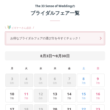
The 33 Sense of Wedding
の
ブライダルフェア一覧
\
/
ビギナーさん必読
お得なブライダルフェアの選び方を今すぐチェック！
8月3日
〜
8月30日
月
火
水
木
金
土
日
3
4
5
6
7
8
9
0件
0件
0件
0件
0件
7件
7件
10
11
12
13
14
15
16
7件
7件
0件
7件
7件
7件
7件
17
18
19
20
21
22
23