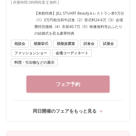
[ 所要時間:
3時間程度
]
[ 無料 ]
【来館特典】JILL STUART Beauty＆レストラン券5万分
《1》3万円相当和牛試食《2》挙式料24.6万《3》会場
費特別価格《4》衣装40.7万《5》映像無料等おふたり
の結婚式を彩る豪華特典
相談会
模擬挙式
模擬披露宴
試食会
試着会
ファッションショー
会場コーディネート
料理・引出物などの展示
フェア予約
同日開催のフェアをもっと見る