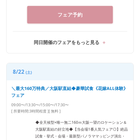
フェア予約
同日開催のフェアをもっと見る
8/22
(土)
＼最大160万特典／大阪駅直結◆豪華試食《花嫁ALL体験》
フェア
09:00〜/13:30〜/15:00〜/17:30〜
[ 所要時間:
3時間程度
]
[ 無料 ]
◆全天候型×唯一無二160ｍ大阪一望のロケーション＆
大阪駅直結の好立地◆【当会場1番人気フェア◎】絶品
試食・挙式・会場・最新型パノラママッピング演出・