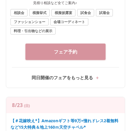
見積り相談など全てご案内♪
相談会
模擬挙式
模擬披露宴
試食会
試着会
ファッションショー
会場コーディネート
料理・引出物などの展示
フェア予約
同日開催のフェアをもっと見る
8/23
(日)
【＃花嫁映え*】Amazonギフト等9万×憧れドレス2着無料
など15大特典＆地上160ｍ天空チャペル*