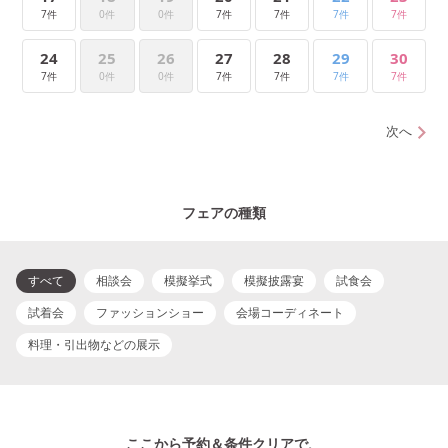
7件
0件
0件
7件
7件
7件
7件
24
25
26
27
28
29
30
7件
0件
0件
7件
7件
7件
7件
次へ
フェアの種類
すべて
相談会
模擬挙式
模擬披露宴
試食会
試着会
ファッションショー
会場コーディネート
料理・引出物などの展示
ここから予約＆条件クリアで、