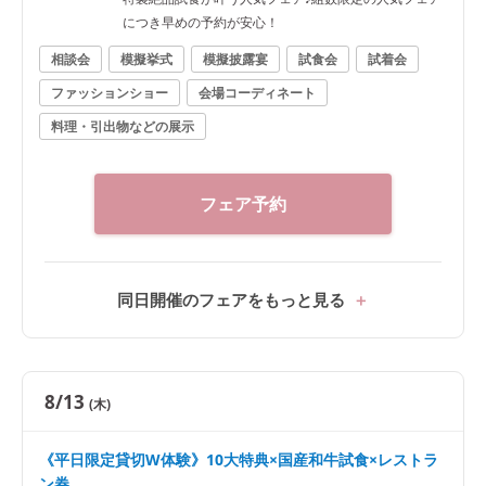
につき早めの予約が安心！
相談会
模擬挙式
模擬披露宴
試食会
試着会
ファッションショー
会場コーディネート
料理・引出物などの展示
フェア予約
同日開催のフェアをもっと見る
8/13
(木)
《平日限定貸切W体験》10大特典×国産和牛試食×レストラ
ン券