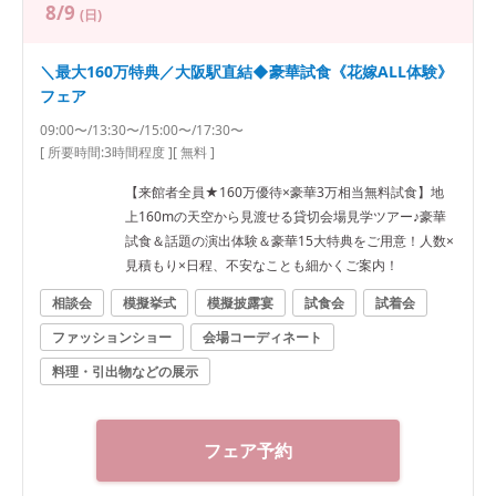
8/9
(日)
＼最大160万特典／大阪駅直結◆豪華試食《花嫁ALL体験》
フェア
09:00〜/13:30〜/15:00〜/17:30〜
[ 所要時間:
3時間程度
]
[ 無料 ]
【来館者全員★160万優待×豪華3万相当無料試食】地
上160mの天空から見渡せる貸切会場見学ツアー♪豪華
試食＆話題の演出体験＆豪華15大特典をご用意！人数×
見積もり×日程、不安なことも細かくご案内！
相談会
模擬挙式
模擬披露宴
試食会
試着会
ファッションショー
会場コーディネート
料理・引出物などの展示
フェア予約