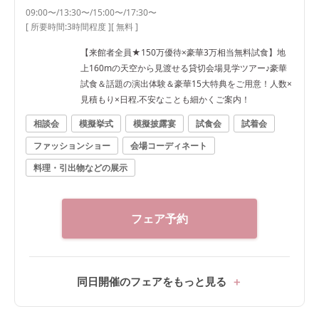
09:00〜/13:30〜/15:00〜/17:30〜
[ 所要時間:
3時間程度
]
[ 無料 ]
【来館者全員★150万優待×豪華3万相当無料試食】地
上160mの天空から見渡せる貸切会場見学ツアー♪豪華
試食＆話題の演出体験＆豪華15大特典をご用意！人数×
見積もり×日程.不安なことも細かくご案内！
相談会
模擬挙式
模擬披露宴
試食会
試着会
ファッションショー
会場コーディネート
料理・引出物などの展示
フェア予約
同日開催のフェアをもっと見る