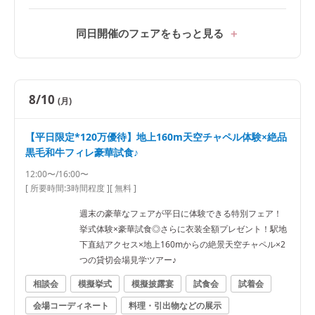
同日開催のフェアをもっと見る
8/10
(月)
【平日限定*120万優待】地上160m天空チャペル体験×絶品
黒毛和牛フィレ豪華試食♪
12:00〜/16:00〜
[ 所要時間:
3時間程度
]
[ 無料 ]
週末の豪華なフェアが平日に体験できる特別フェア！
挙式体験×豪華試食◎さらに衣装全額プレゼント！駅地
下直結アクセス×地上160mからの絶景天空チャペル×2
つの貸切会場見学ツアー♪
相談会
模擬挙式
模擬披露宴
試食会
試着会
会場コーディネート
料理・引出物などの展示