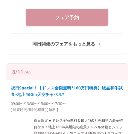
フェア予約
同日開催のフェアをもっと見る
8/11
(火)
祝日Special！【ドレス全額無料*160万円特典】絶品和牛試
食×地上160ｍ天空チャペル*
09:00〜/13:30〜/15:00〜/17:30〜
[ 所要時間:
3時間程度
]
[ 無料 ]
祝日限定★ドレス全額無料＆最大160万円相当の豪華特
典付き！地上160ｍ高層階の絶景チャペル体験とシェフ
特製絶品試食が叶う人気フェア♪組数限定の人気フェア