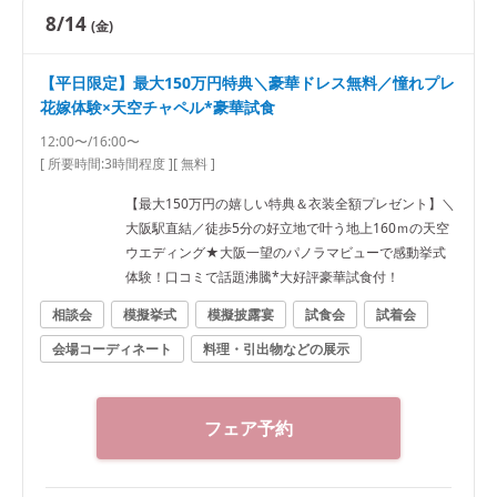
8/14
(金)
【平日限定】最大150万円特典＼豪華ドレス無料／憧れプレ
花嫁体験×天空チャペル*豪華試食
12:00〜/16:00〜
[ 所要時間:
3時間程度
]
[ 無料 ]
【最大150万円の嬉しい特典＆衣装全額プレゼント】＼
大阪駅直結／徒歩5分の好立地で叶う地上160ｍの天空
ウエディング★大阪一望のパノラマビューで感動挙式
体験！口コミで話題沸騰*大好評豪華試食付！
相談会
模擬挙式
模擬披露宴
試食会
試着会
会場コーディネート
料理・引出物などの展示
フェア予約