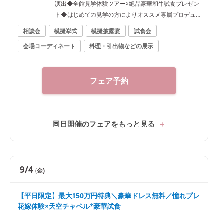
演出◆全館見学体験ツアー×絶品豪華和牛試食プレゼン
ト◆はじめての見学の方によりオススメ専属プロデュ
ーサー付きフェア★ 【ご試着会について】提携ドレス
相談会
模擬挙式
模擬披露宴
試食会
ショップにて別途お時間をいただいてのご案内となり
会場コーディネート
料理・引出物などの展示
ます。ご希望の際は事前にお問い合わせください。 経
験豊富な専属スタイリストと共に、理想を叶えるお気
に入りの1着を見つけましょう♪
フェア予約
同日開催のフェアをもっと見る
9/4
(金)
【平日限定】最大150万円特典＼豪華ドレス無料／憧れプレ
花嫁体験×天空チャペル*豪華試食