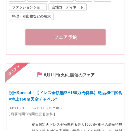
ファッションショー
会場コーディネート
料理・引出物などの展示
フェア予約
オススメ
8月11日(火)
に開催のフェア
祝日Special！【ドレス全額無料*160万円特典】絶品和牛試食
×地上160ｍ天空チャペル*
09:00〜/13:30〜/15:00〜/17:30〜
[ 所要時間:
3時間程度
]
[ 無料 ]
祝日限定★ドレス全額無料＆最大160万円相当の豪華特典
付き！地上160ｍ高層階の絶景チャペル体験とシェフ特製