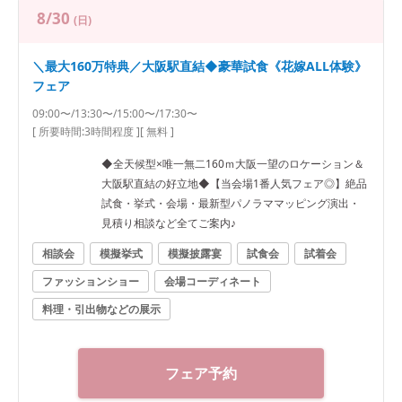
8/30
(日)
＼最大160万特典／大阪駅直結◆豪華試食《花嫁ALL体験》
フェア
09:00〜/13:30〜/15:00〜/17:30〜
[ 所要時間:
3時間程度
]
[ 無料 ]
◆全天候型×唯一無二160ｍ大阪一望のロケーション＆
大阪駅直結の好立地◆【当会場1番人気フェア◎】絶品
試食・挙式・会場・最新型パノラママッピング演出・
見積り相談など全てご案内♪
相談会
模擬挙式
模擬披露宴
試食会
試着会
ファッションショー
会場コーディネート
料理・引出物などの展示
フェア予約