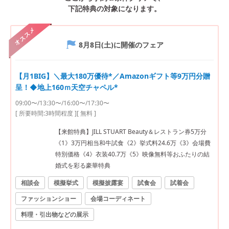
下記特典の対象になります。
オススメ
8月8日(土)
に開催のフェア
【月1BIG】＼最大180万優待*／Amazonギフト等9万円分贈
呈！◆地上160ｍ天空チャペル*
09:00〜/13:30〜/16:00〜/17:30〜
[ 所要時間:
3時間程度
]
[ 無料 ]
【来館特典】JILL STUART Beauty＆レストラン券5万分
《1》3万円相当和牛試食《2》挙式料24.6万《3》会場費
特別価格《4》衣装40.7万《5》映像無料等おふたりの結
婚式を彩る豪華特典
相談会
模擬挙式
模擬披露宴
試食会
試着会
ファッションショー
会場コーディネート
料理・引出物などの展示