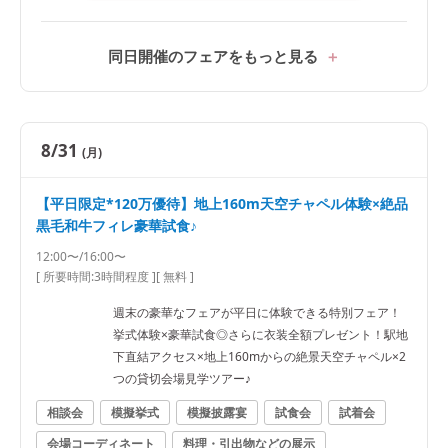
同日開催のフェアをもっと見る
8/31
(月)
【平日限定*120万優待】地上160m天空チャペル体験×絶品
黒毛和牛フィレ豪華試食♪
12:00〜/16:00〜
[ 所要時間:
3時間程度
]
[ 無料 ]
週末の豪華なフェアが平日に体験できる特別フェア！
挙式体験×豪華試食◎さらに衣装全額プレゼント！駅地
下直結アクセス×地上160mからの絶景天空チャペル×2
つの貸切会場見学ツアー♪
相談会
模擬挙式
模擬披露宴
試食会
試着会
会場コーディネート
料理・引出物などの展示