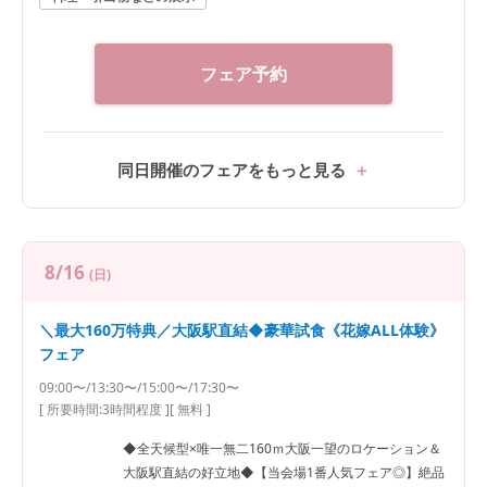
フェア予約
同日開催のフェアをもっと見る
8/16
(日)
＼最大160万特典／大阪駅直結◆豪華試食《花嫁ALL体験》
フェア
09:00〜/13:30〜/15:00〜/17:30〜
[ 所要時間:
3時間程度
]
[ 無料 ]
◆全天候型×唯一無二160ｍ大阪一望のロケーション＆
大阪駅直結の好立地◆【当会場1番人気フェア◎】絶品