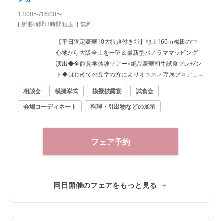
12:00〜/16:00〜
[ 所要時間:
3時間程度
]
[ 無料 ]
【平日限定豪華10大特典付き◎】地上160ｍ梅田の中
心地から大阪全土を一望＆最新型パノラママッピング
演出◆全館見学体験ツアー×絶品豪華和牛試食プレゼン
ト◆はじめての見学の方によりオススメ専属プロデュ
ーサー付きフェア★ 【ご試着会について】提携ドレス
相談会
模擬挙式
模擬披露宴
試食会
ショップにて別途お時間をいただいてのご案内となり
会場コーディネート
料理・引出物などの展示
ます。ご希望の際は事前にお問い合わせください。 経
験豊富な専属スタイリストと共に、理想を叶えるお気
に入りの1着を見つけましょう♪
フェア予約
同日開催のフェアをもっと見る