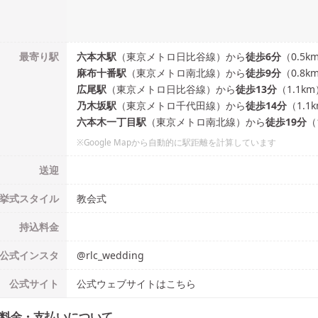
最寄り駅
六本木
駅
（
東京メトロ日比谷線
）
から
徒歩
6
分
（
0.5
k
麻布十番
駅
（
東京メトロ南北線
）
から
徒歩
9
分
（
0.8
k
広尾
駅
（
東京メトロ日比谷線
）
から
徒歩
13
分
（
1.1
km
乃木坂
駅
（
東京メトロ千代田線
）
から
徒歩
14
分
（
1.1
六本木一丁目
駅
（
東京メトロ南北線
）
から
徒歩
19
分
（
※Google Mapから自動的に駅距離を計算しています
送迎
挙式
スタイル
教会式
持込料金
公式
インスタ
@
rlc_wedding
公式
サイト
公式ウェブサイトはこちら
料金・支払いについて