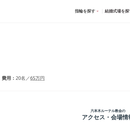
指輪を探す
結婚式場を探
費用
20
名
／
65
万円
六本木ルーテル教会
の
アクセス・会場情