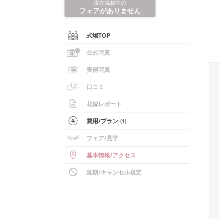
現在掲載中の
フェアがありません
式場TOP
公式写真
実例写真
口コミ
花嫁レポート
費用/
プラン
(
1
)
フェア
/見学
基本情報
/
アクセス
延期/キャンセル規定