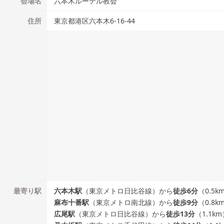
会場名
六本木ルーテル教会
住所
東京都港区六本木6-16-44
最寄り駅
六本木
駅
（
東京メトロ日比谷線
）
から
徒歩
6
分
（
0.5
k
麻布十番
駅
（
東京メトロ南北線
）
から
徒歩
9
分
（
0.8
k
広尾
駅
（
東京メトロ日比谷線
）
から
徒歩
13
分
（
1.1
km