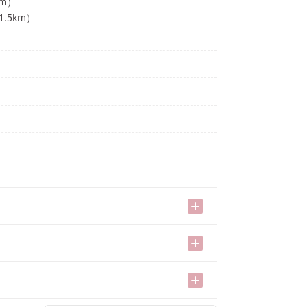
km）
1.5
km）