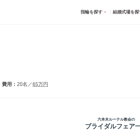
指輪を探す
結婚式場を探
費用
20
名
／
65
万円
六本木ルーテル教会
の
ブライダルフェア