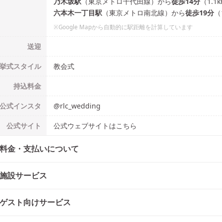
乃木坂
駅
（
東京メトロ千代田線
）
から
徒歩
14
分
（
1.1
六本木一丁目
駅
（
東京メトロ南北線
）
から
徒歩
19
分
（
※Google Mapから自動的に駅距離を計算しています
送迎
挙式
スタイル
教会式
持込料金
公式
インスタ
@
rlc_wedding
公式
サイト
公式ウェブサイトはこちら
料金・支払いについて
施設サービス
ゲスト向けサービス