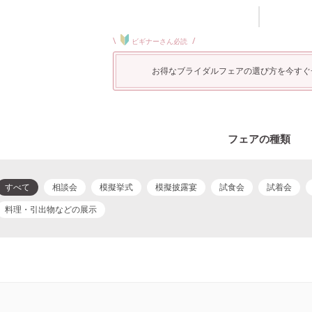
\
/
ビギナーさん必読
お得なブライダルフェアの選び方を今すぐ
フェアの種類
すべて
相談会
模擬挙式
模擬披露宴
試食会
試着会
料理・引出物などの展示