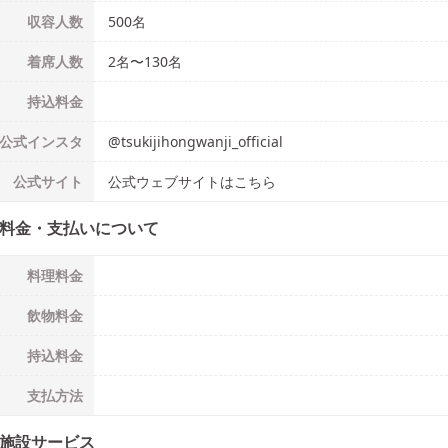
収容人数
500
名
着席人数
2名
〜
130名
持込料金
公式
インスタ
@
tsukijihongwanji_official
公式
サイト
公式ウェブサイトはこちら
料金・支払いについて
料理料金
飲物料金
持込料金
支払方法
施設サービス