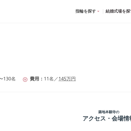
指輪を探す
結婚式場を探
〜130名
費用
11
名
／
145
万円
築地本願寺
の
アクセス・会場情