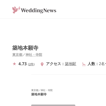
築地本願寺
東京都
／
神社・寺院
4.73
アクセス
築地駅
人数
2名
(
2件
)
東京都
／
神社・寺院
築地本願寺