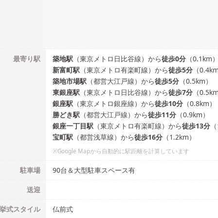
最寄り駅
築地
駅
（
東京メトロ日比谷線
）
から
徒歩
0
分
（
0.1
km
新富町
駅
（
東京メトロ有楽町線
）
から
徒歩
5
分
（
0.4
k
築地市場
駅
（
都営大江戸線
）
から
徒歩
5
分
（
0.5
km）
東銀座
駅
（
東京メトロ日比谷線
）
から
徒歩
7
分
（
0.5
k
銀座
駅
（
東京メトロ銀座線
）
から
徒歩
10
分
（
0.8
km）
勝どき
駅
（
都営大江戸線
）
から
徒歩
11
分
（
0.9
km）
銀座一丁目
駅
（
東京メトロ有楽町線
）
から
徒歩
13
分
（
宝町
駅
（
都営浅草線
）
から
徒歩
16
分
（
1.2
km）
※Google Mapから自動的に駅距離を計算しています
駐車場
90台＆大型駐車スペース有
送迎
挙式
スタイル
仏前式