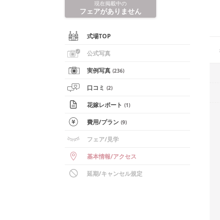
現在掲載中の
フェアがありません
式場TOP
公式写真
実例写真
(
236
)
口コミ
(
2
)
花嫁レポート
(
1
)
費用/
プラン
(
9
)
フェア
/見学
基本情報
/
アクセス
延期/キャンセル規定