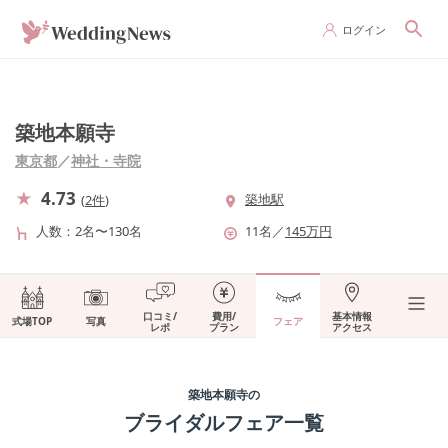
ログイン
築地本願寺
東京都
／
神社・寺院
4.73
築地駅
(
2件
)
人数
2名〜130名
11
名
／
145
万円
口コミ/
費用/
基本情報
式場TOP
写真
フェア
レポ
プラン
アクセス
築地本願寺
の
ブライダルフェア一覧