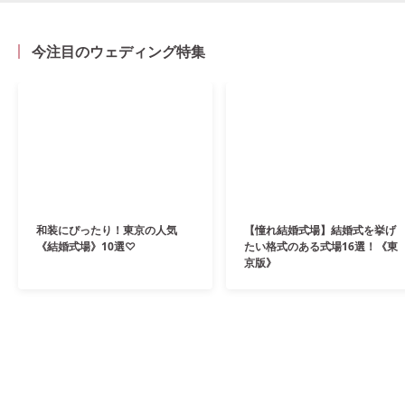
今注目のウェディング特集
和装にぴったり！東京の人気
【憧れ結婚式場】結婚式を挙げ
《結婚式場》10選♡
たい格式のある式場16選！《東
京版》