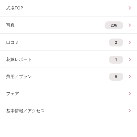
式場TOP
写真
236
口コミ
2
花嫁レポート
1
費用／プラン
9
フェア
基本情報／アクセス