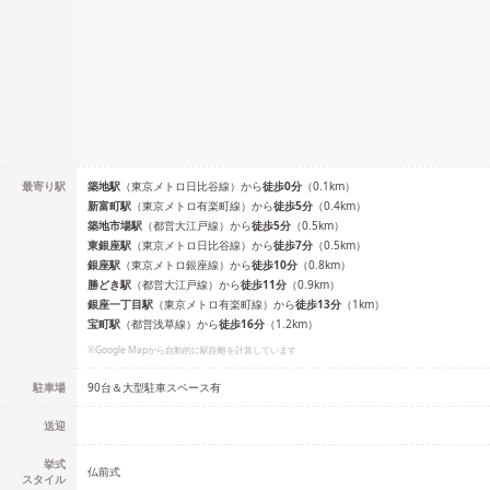
最寄り駅
築地
駅
（
東京メトロ日比谷線
）
から
徒歩
0
分
（
0.1
km）
新富町
駅
（
東京メトロ有楽町線
）
から
徒歩
5
分
（
0.4
km）
築地市場
駅
（
都営大江戸線
）
から
徒歩
5
分
（
0.5
km）
東銀座
駅
（
東京メトロ日比谷線
）
から
徒歩
7
分
（
0.5
km）
銀座
駅
（
東京メトロ銀座線
）
から
徒歩
10
分
（
0.8
km）
勝どき
駅
（
都営大江戸線
）
から
徒歩
11
分
（
0.9
km）
銀座一丁目
駅
（
東京メトロ有楽町線
）
から
徒歩
13
分
（
1
km）
宝町
駅
（
都営浅草線
）
から
徒歩
16
分
（
1.2
km）
※Google Mapから自動的に駅距離を計算しています
駐車場
90台＆大型駐車スペース有
送迎
挙式
仏前式
スタイル