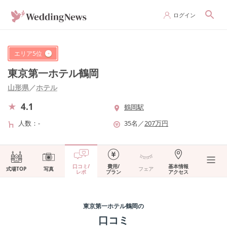
ログイン
エリア
5
位
東京第一ホテル鶴岡
山形県
／
ホテル
4.1
鶴岡駅
人数
-
35
名
／
207
万円
口コミ/
費用/
基本情報
式場TOP
写真
フェア
レポ
プラン
アクセス
東京第一ホテル鶴岡
の
口コミ