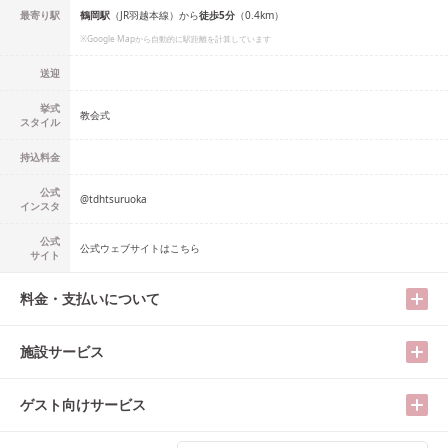
最寄り駅
鶴岡
駅
（
JR羽越本線
）
から
徒歩
5
分
（
0.4
km）
※Google Mapから自動的に駅距離を計算しています
送迎
挙式
教会式
スタイル
持込料金
公式
@
tdhtsuruoka
インスタ
公式
公式ウェブサイトはこちら
サイト
料金・支払いについて
施設サービス
ゲスト向けサービス