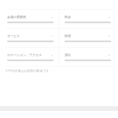
-
-
会場の雰囲気
料金
-
-
サービス
料理
-
-
ロケーション・アクセス
演出
※平均評価は
山形県
の数値です