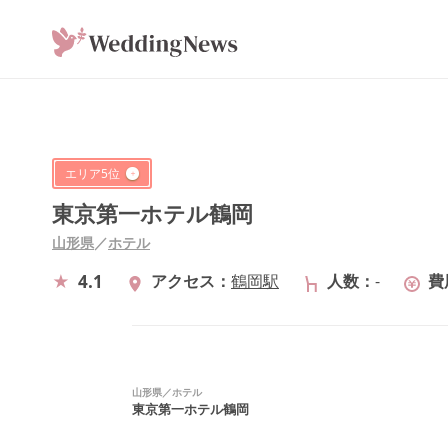
エリア
5
位
東京第一ホテル鶴岡
山形県
／
ホテル
4.1
アクセス
鶴岡駅
人数
-
費
山形県
／
ホテル
東京第一ホテル鶴岡