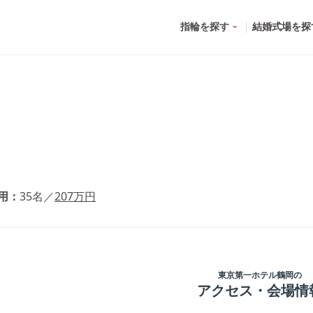
指輪を探す
結婚式場を探
用
35
名
／
207
万円
東京第一ホテル鶴岡
の
アクセス・会場情