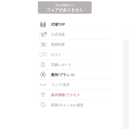
現在掲載中の
フェアがありません
式場TOP
公式写真
実例写真
口コミ
花嫁レポート
費用/
プラン
(
1
)
フェア
/見学
基本情報
/
アクセス
延期/キャンセル規定