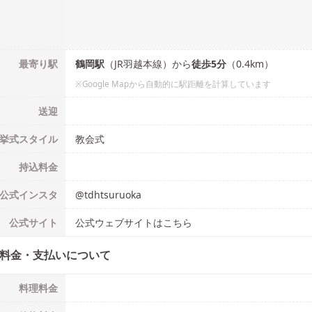
最寄り駅
鶴岡
駅
（
JR羽越本線
）
から
徒歩
5
分
（
0.4
km）
※Google Mapから自動的に駅距離を計算しています
送迎
挙式
スタイル
教会式
持込料金
公式
インスタ
@
tdhtsuruoka
公式
サイト
公式ウェブサイトはこちら
料金・支払いについて
料理料金