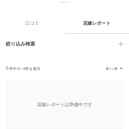
口コミ
花嫁レポート
絞り込み検索
0
件中
0
～
0
件を表示
新しい順
花嫁レポートは準備中です