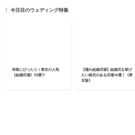
今注目のウェディング特集
和装にぴったり！東京の人気
【憧れ結婚式場】結婚式を挙げ
《結婚式場》10選♡
たい格式のある式場16選！《東
京版》