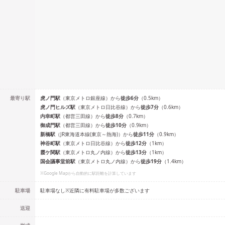
最寄り駅
虎ノ門
駅
（
東京メトロ銀座線
）
から
徒歩
6
分
（
0.5
km）
虎ノ門ヒルズ
駅
（
東京メトロ日比谷線
）
から
徒歩
7
分
（
0.6
km）
内幸町
駅
（
都営三田線
）
から
徒歩
8
分
（
0.7
km）
御成門
駅
（
都営三田線
）
から
徒歩
10
分
（
0.9
km）
新橋
駅
（
JR東海道本線(東京～熱海)
）
から
徒歩
11
分
（
0.9
km）
神谷町
駅
（
東京メトロ日比谷線
）
から
徒歩
12
分
（
1
km）
霞ケ関
駅
（
東京メトロ丸ノ内線
）
から
徒歩
13
分
（
1
km）
国会議事堂前
駅
（
東京メトロ丸ノ内線
）
から
徒歩
19
分
（
1.4
km）
※Google Mapから自動的に駅距離を計算しています
駐車場
駐車場なし※近隣に有料駐車場が多数ございます
送迎