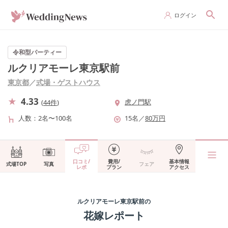
ログイン
令和型パーティー
ルクリアモーレ東京駅前
東京都
／
式場・ゲストハウス
4.33
虎ノ門駅
(
44件
)
人数
2名〜100名
15
名
／
80
万円
口コミ/
費用/
基本情報
式場TOP
写真
フェア
レポ
プラン
アクセス
ルクリアモーレ東京駅前
の
花嫁レポート