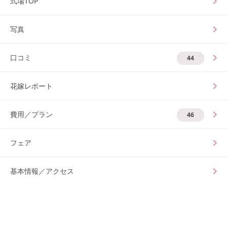
式場TOP
写真
口コミ
44
花嫁レポート
費用／プラン
46
フェア
基本情報／アクセス