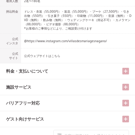
着席人数
2名
〜
180名
持込料金
ドレス・衣装（55,000円）・装花（55,000円）・ブーケ（27,500円）・引き
出物（550円）・引き菓子（550円）・印刷物（11,000円）・音源（無料）・D
VD（無料）・飲み物（無料）・ウェディングケーキ（持込不可）・カメラマン
（88,000円）・ビデオ撮影（88,000円）
*お客様のご事情などにより、ご相談受け付けます
公式
@
https://www.instagram.com/villasdesmariagesnagano/
インスタ
公式
公式ウェブサイトはこちら
サイト
料金・支払いについて
施設サービス
バリアフリー対応
ゲスト向けサービス