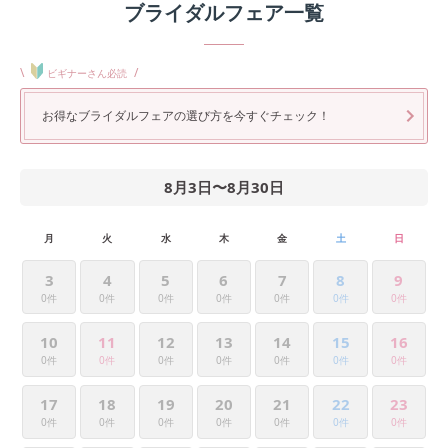
ブライダルフェア一覧
\
/
ビギナーさん必読
お得なブライダルフェアの選び方を今すぐチェック！
8月3日
〜
8月30日
月
火
水
木
金
土
日
3
4
5
6
7
8
9
0件
0件
0件
0件
0件
0件
0件
10
11
12
13
14
15
16
0件
0件
0件
0件
0件
0件
0件
17
18
19
20
21
22
23
0件
0件
0件
0件
0件
0件
0件