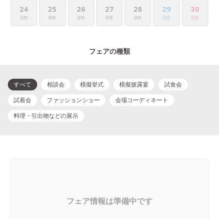
24
25
26
27
28
29
30
0件
0件
0件
0件
0件
0件
0件
フェアの種類
すべて
相談会
模擬挙式
模擬披露宴
試食会
試着会
ファッションショー
会場コーディネート
料理・引出物などの展示
フェア情報は準備中です