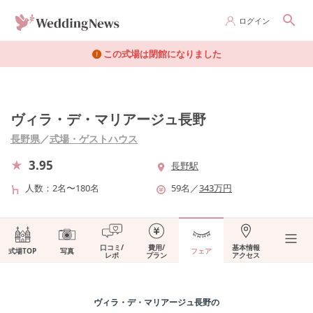
ログイン
この式場は閉館になりました
ヴィラ・デ・マリアージュ長野
長野県
／
式場・ゲストハウス
3.95
長野駅
人数
2名〜180名
59
名
／
343
万円
口コミ/
費用/
基本情報
式場TOP
写真
フェア
レポ
プラン
アクセス
ヴィラ・デ・マリアージュ長野
の