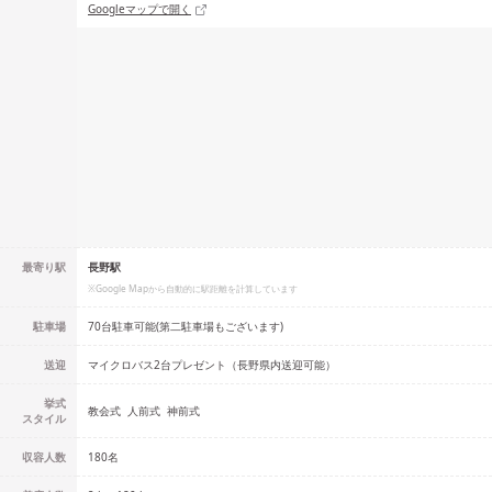
Googleマップで開く
最寄り駅
長野駅
※Google Mapから自動的に駅距離を計算しています
駐車場
70台駐車可能(第二駐車場もございます)
送迎
マイクロバス2台プレゼント（長野県内送迎可能）
挙式
教会式
人前式
神前式
スタイル
収容人数
180
名