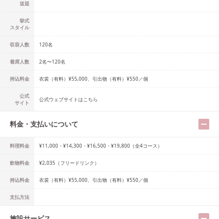
送迎
挙式
スタイル
収容人数
120
名
着席人数
2名
〜
120名
持込料金
衣裳（有料）¥55,000、引出物（有料）¥550／個
公式
公式ウェブサイトはこちら
サイト
料金・支払いについて
料理料金
¥11,000・¥14,300・¥16,500・¥19,800（全4コース）
飲物料金
¥2,035（フリードリンク）
持込料金
衣裳（有料）¥55,000、引出物（有料）¥550／個
支払方法
施設サービス