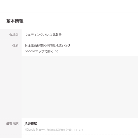
基本情報
会場名
ウェディングパレス鹿島殿
住所
兵庫県高砂市阿弥陀町地徳275-3
Googleマップで開く
最寄り駅
JR曽根駅
※Google Mapから自動的に駅距離を計算しています