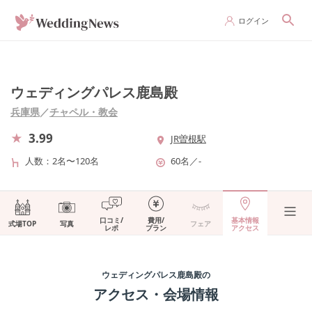
ログイン
ウェディングパレス鹿島殿
兵庫県
／
チャペル・教会
3.99
JR曽根駅
人数
2名〜120名
60名
／
-
口コミ/
費用/
基本情報
式場TOP
写真
フェア
レポ
プラン
アクセス
ウェディングパレス鹿島殿
の
アクセス・会場情報