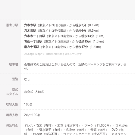
最寄り駅
六本木
駅
（
東京メトロ日比谷線
）
から
徒歩
2
分
（
0.1
km）
乃木坂
駅
（
東京メトロ千代田線
）
から
徒歩
6
分
（
0.5
km）
六本木一丁目
駅
（
東京メトロ南北線
）
から
徒歩
13
分
（
1
km）
青山一丁目
駅
（
東京メトロ銀座線
）
から
徒歩
15
分
（
1.3
km）
麻布十番
駅
（
東京メトロ南北線
）
から
徒歩
17
分
（
1.4
km）
※Google Mapから自動的に駅距離を計算しています
駐車場
会場側でのご用意はございませんので、近隣のパーキングをご利用下さいま
せ。
送迎
なし
挙式
教会式
人前式
スタイル
収容人数
100
名
着席人数
2名
〜
100名
持込料金
ドレス・衣装（有料）・装花（持込不可）・ブーケ（11,000円）・引き出物
（有料）・引き菓子（有料）・印刷物（無料）・音源（無料）・DVD（無
料）・飲み物（持込不可）・ウェディングケーキ（持込不可）・カメラマン