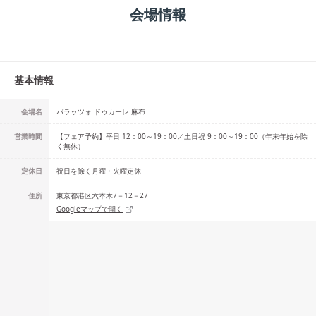
会場情報
基本情報
会場名
パラッツォ ドゥカーレ 麻布
営業時間
【フェア予約】平日 12：00～19：00／土日祝 9：00～19：00（年末年始を除
く無休）
定休日
祝日を除く月曜・火曜定休
住所
東京都港区六本木7－12－27
Googleマップで開く