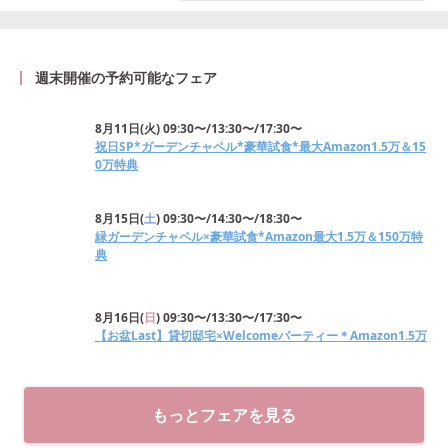
週末開催の予約可能なフェア
8月11日
(
火
)
09:30〜/13:30〜/17:30〜
祝日SP*ガーデンチャペル*豪華試食*最大Amazon1.5万＆15
0万特典
8月15日
(
土
)
09:30〜/14:30〜/18:30〜
緑ガーデンチャペル×豪華試食*Amazon最大1.5万＆150万特
典
8月16日
(
日
)
09:30〜/13:30〜/17:30〜
【お盆Last】貸切邸宅×Welcomeパーティー＊Amazon1.5万
もっとフェアを見る