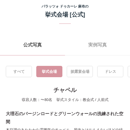
パラッツォ ドゥカーレ 麻布
の
挙式会場
[公式]
公式写真
実例写真
すべて
挙式会場
披露宴会場
ドレス
チャペル
収容人数：
〜
80
名
挙式スタイル：
教会式
/
人前式
大理石のバージンロードとグリーンウォールの洗練された空
間
木目調のあたたかな雰囲気のチャペル。屋内とはおもえないほどの緑