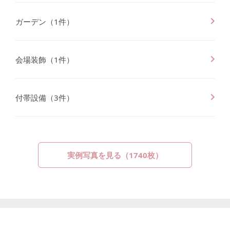
ガーデン
（
1
件）
会場装飾
（
1
件）
付帯設備
（
3
件）
実例写真を見る（
1740
枚）