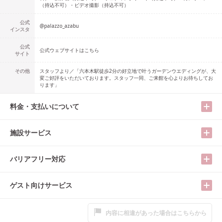
（持込不可）・ビデオ撮影（持込不可）
公式
@
palazzo_azabu
インスタ
公式
公式ウェブサイトはこちら
サイト
その他
スタッフより／「六本木駅徒歩2分の好立地で叶うガーデンウエディングが、大
変ご好評をいただいております。スタッフ一同、ご来館を心よりお待ちしてお
ります」
料金・支払いについて
施設サービス
バリアフリー対応
ゲスト向けサービス
内容に相違があった場合はこちらから