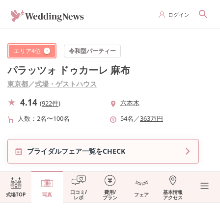
ログイン
エリア
4
位
令和型パーティー
パラッツォ ドゥカーレ 麻布
東京都
／
式場・ゲストハウス
4.14
六本木
(
922件
)
人数
2名〜100名
54
名
／
363
万円
ブライダルフェア一覧をCHECK
口コミ/
費用/
基本情報
式場TOP
写真
フェア
レポ
プラン
アクセス