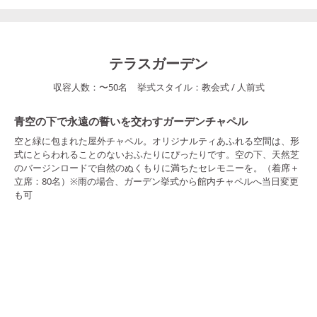
テラスガーデン
収容人数：
〜
50
名
挙式スタイル：
教会式
/
人前式
青空の下で永遠の誓いを交わすガーデンチャペル
空と緑に包まれた屋外チャペル。オリジナルティあふれる空間は、形
式にとらわれることのないおふたりにぴったりです。空の下、天然芝
のバージンロードで自然のぬくもりに満ちたセレモニーを。（着席＋
立席：80名）※雨の場合、ガーデン挙式から館内チャペルへ当日変更
も可