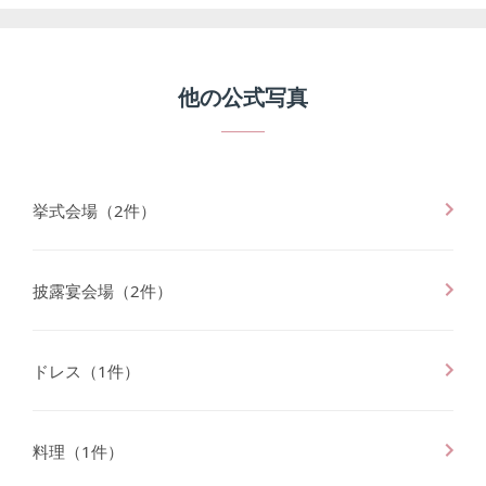
他の公式写真
挙式会場
（
2
件）
披露宴会場
（
2
件）
ドレス
（
1
件）
料理
（
1
件）