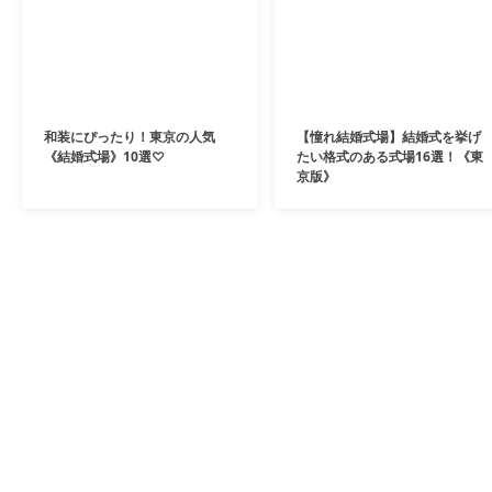
和装にぴったり！東京の人気
【憧れ結婚式場】結婚式を挙げ
《結婚式場》10選♡
たい格式のある式場16選！《東
京版》