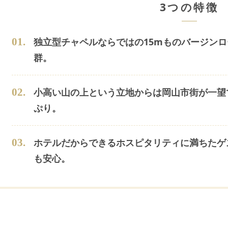
3つの特徴
0
1
.
独立型チャペルならではの15mものバージンロ
群。
0
2
.
小高い山の上という立地からは岡山市街が一望
ぷり。
0
3
.
ホテルだからできるホスピタリティに満ちたゲ
も安心。