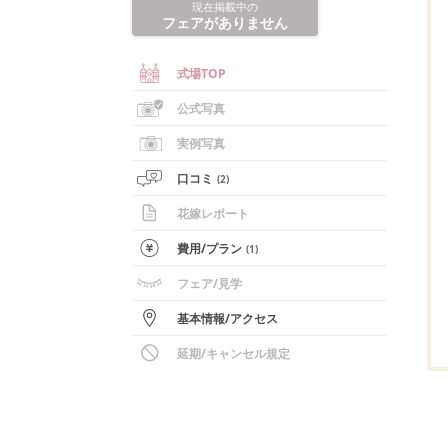
現在掲載中の
フェアがありません
式場TOP
公式写真
実例写真
口コミ
(
2
)
花嫁レポート
費用/
プラン
(
1
)
フェア
/見学
基本情報
/
アクセス
延期/キャンセル規定