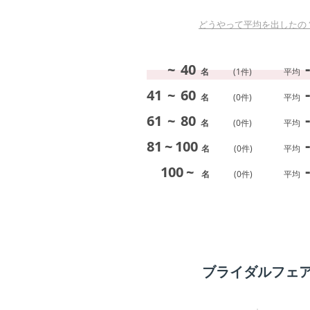
どうやって平均を出したの
-
~
40
名
(
1
件)
平均
-
41
~
60
名
(
0
件)
平均
-
61
~
80
名
(
0
件)
平均
-
81
~
100
名
(
0
件)
平均
-
100
~
名
(
0
件)
平均
ブライダルフェ