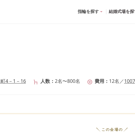
指輪を探す
結婚式場を探
4－1－16
人数
2名〜800名
費用
12
名
／
100
この会場の