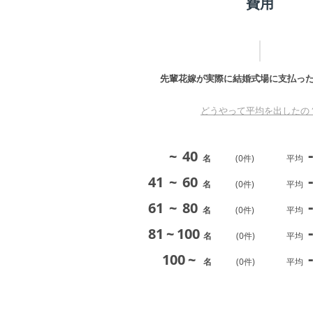
費用
先輩花嫁が実際に結婚式場に支払っ
どうやって平均を出したの
-
~
40
名
(
0
件)
平均
-
41
~
60
名
(
0
件)
平均
-
61
~
80
名
(
0
件)
平均
-
81
~
100
名
(
0
件)
平均
-
100
~
名
(
0
件)
平均