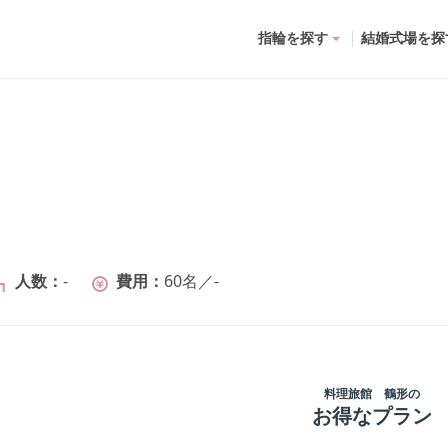
指輪を探す
結婚式場を探
人数
-
費用
60名
／
-
料理旅館 鶴形
の
お得なプラン