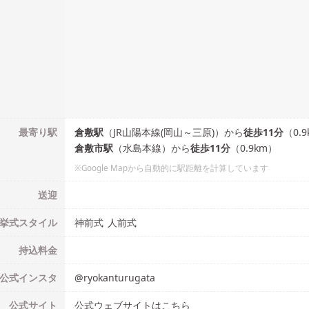
最寄り駅
倉敷
駅
（
JR山陽本線(岡山～三原)
）
から
徒歩
11
分
（
0.9
倉敷市
駅
（
水島本線
）
から
徒歩
11
分
（
0.9
km）
※Google Mapから自動的に駅距離を計算しています
送迎
挙式
スタイル
神前式
人前式
持込料金
公式
インスタ
@
ryokanturugata
公式
サイト
公式ウェブサイトはこちら