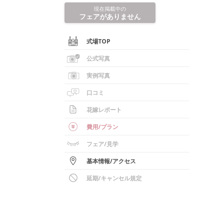
現在掲載中の
フェアがありません
式場TOP
公式写真
実例写真
口コミ
花嫁レポート
費用/
プラン
フェア
/見学
基本情報
/
アクセス
延期/キャンセル規定