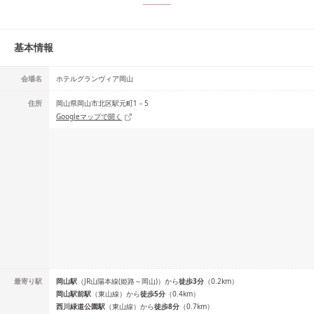
基本情報
会場名
ホテルグランヴィア岡山
住所
岡山県岡山市北区駅元町1－5
Googleマップで開く
最寄り駅
岡山
駅
（
JR山陽本線(姫路～岡山)
）
から
徒歩
3
分
（
0.2
km）
岡山駅前
駅
（
東山線
）
から
徒歩
5
分
（
0.4
km）
西川緑道公園
駅
（
東山線
）
から
徒歩
8
分
（
0.7
km）