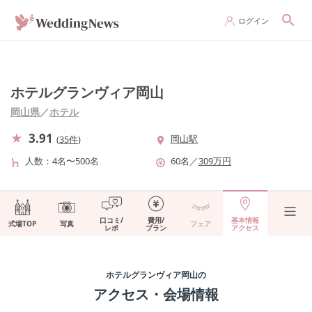
ログイン
ホテルグランヴィア岡山
岡山県
／
ホテル
3.91
岡山駅
(
35件
)
人数
4名〜500名
60
名
／
309
万円
口コミ/
費用/
基本情報
式場TOP
写真
フェア
レポ
プラン
アクセス
ホテルグランヴィア岡山
の
アクセス・会場情報