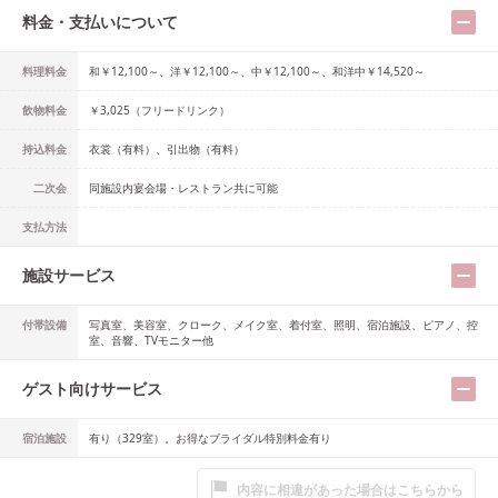
料金・支払いについて
料理料金
和￥12,100～、洋￥12,100～、中￥12,100～、和洋中￥14,520～
飲物料金
￥3,025（フリードリンク）
持込料金
衣裳（有料）、引出物（有料）
二次会
同施設内宴会場・レストラン共に可能
支払方法
施設サービス
付帯設備
写真室、美容室、クローク、メイク室、着付室、照明、宿泊施設、ピアノ、控
室、音響、TVモニター他
ゲスト向けサービス
宿泊施設
有り（329室）。お得なブライダル特別料金有り
内容に相違があった場合はこちらから