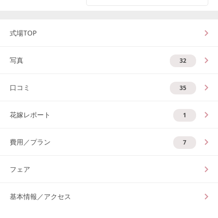
式場TOP
写真
32
口コミ
35
花嫁レポート
1
費用／プラン
7
フェア
基本情報／アクセス