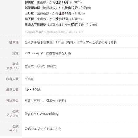
柳川
駅
（
東山線
）
から
徒歩
11
分
（
0.9
km）
郵便局前
駅
（
清輝橋線
）
から
徒歩
12
分
（
0.9
km）
田町
駅
（
清輝橋線
）
から
徒歩
14
分
（
1.1
km）
城下
駅
（
東山線
）
から
徒歩
17
分
（
1.3
km）
新西大寺町筋
駅
（
清輝橋線
）
から
徒歩
17
分
（
1.3
km）
※Google Mapから自動的に駅距離を計算しています
駐車場
当ホテル地下駐車場 171台（有料） ※フェアへご参加の方は無料
送迎
バス・ハイヤー提携会社手配可能
挙式
教会式
人前式
神前式
スタイル
収容人数
500
名
着席人数
4名
〜
500名
持込料金
衣裳（有料）、引出物（有料）
公式
@
granvia_oka.wedding
インスタ
公式
公式ウェブサイトはこちら
サイト