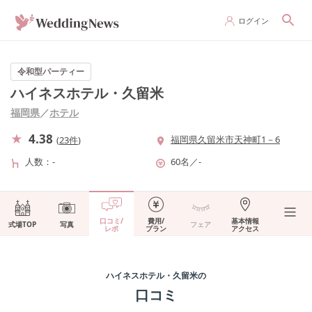
ログイン
令和型パーティー
ハイネスホテル・久留米
福岡県
／
ホテル
4.38
福岡県久留米市天神町1－6
(
23件
)
人数
-
60名
／
-
口コミ/
費用/
基本情報
式場TOP
写真
フェア
レポ
プラン
アクセス
ハイネスホテル・久留米
の
口コミ