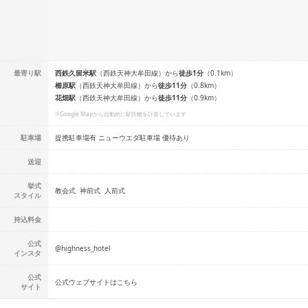
最寄り駅
西鉄久留米
駅
（
西鉄天神大牟田線
）
から
徒歩
1
分
（
0.1
km）
櫛原
駅
（
西鉄天神大牟田線
）
から
徒歩
11
分
（
0.8
km）
花畑
駅
（
西鉄天神大牟田線
）
から
徒歩
11
分
（
0.9
km）
※Google Mapから自動的に駅距離を計算しています
駐車場
提携駐車場有 ニューウエダ駐車場 優待あり
送迎
挙式
教会式
神前式
人前式
スタイル
持込料金
公式
@
highness_hotel
インスタ
公式
公式ウェブサイトはこちら
サイト