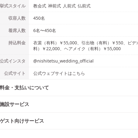
挙式
スタイル
教会式
神前式
人前式
仏前式
収容人数
450
名
着席人数
6名
〜
450名
持込料金
衣裳（有料）￥55,000、引出物（有料）￥550、ビデ
料）￥22,000、ヘアメイク（有料）￥55,000
公式
インスタ
@
nishitetsu_wedding_official
公式
サイト
公式ウェブサイトはこちら
料金・支払いについて
施設サービス
ゲスト向けサービス