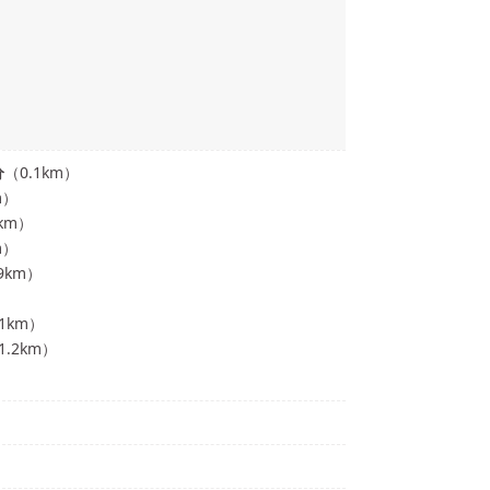
分
（
0.1
km）
m）
km）
m）
9
km）
1
km）
1.2
km）