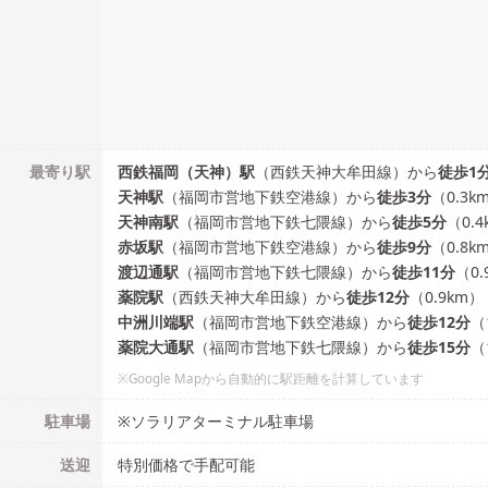
最寄り駅
西鉄福岡（天神）
駅
（
西鉄天神大牟田線
）
から
徒歩
1
天神
駅
（
福岡市営地下鉄空港線
）
から
徒歩
3
分
（
0.3
k
天神南
駅
（
福岡市営地下鉄七隈線
）
から
徒歩
5
分
（
0.4
赤坂
駅
（
福岡市営地下鉄空港線
）
から
徒歩
9
分
（
0.8
k
渡辺通
駅
（
福岡市営地下鉄七隈線
）
から
徒歩
11
分
（
0.
薬院
駅
（
西鉄天神大牟田線
）
から
徒歩
12
分
（
0.9
km）
中洲川端
駅
（
福岡市営地下鉄空港線
）
から
徒歩
12
分
（
薬院大通
駅
（
福岡市営地下鉄七隈線
）
から
徒歩
15
分
（
※Google Mapから自動的に駅距離を計算しています
駐車場
※ソラリアターミナル駐車場
送迎
特別価格で手配可能