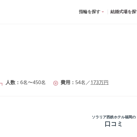
指輪を探す
結婚式場を探
人数
6名〜450名
費用
54
名
／
173
万円
ソラリア西鉄ホテル福岡
の
口コミ