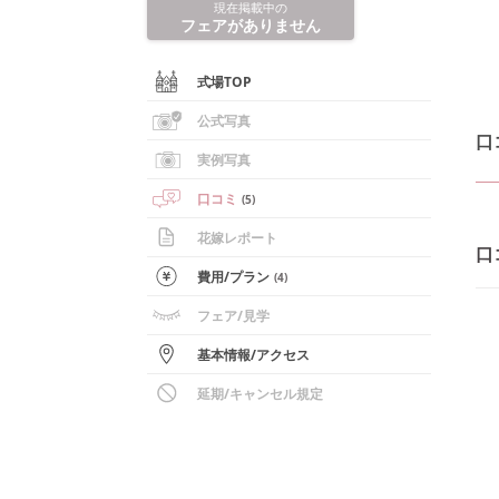
現在掲載中の
フェアがありません
式場TOP
公式写真
口
実例写真
口コミ
(
5
)
花嫁レポート
口
費用/
プラン
(
4
)
フェア
/見学
基本情報
/
アクセス
延期/キャンセル規定