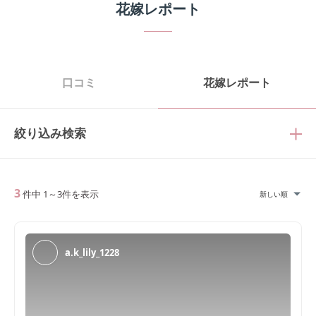
花嫁レポート
口コミ
花嫁レポート
絞り込み検索
3
件中
1
～
3
件を表示
新しい順
a.k_lily_1228