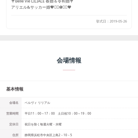
💐Belle Vie LILIALE 春婚＆令和婚💐
アリエル&サッカー婚💖🧜‍♀️⚽️🧜‍♂️💖
挙式日：
2019-05-26
会場情報
基本情報
会場名
ベルヴィ リリアル
営業時間
平日11：00～17：00 土日祝10：00～19：00
定休日
祝日を除く毎週火曜・水曜
住所
静岡県浜松市中央区上島2－10－5