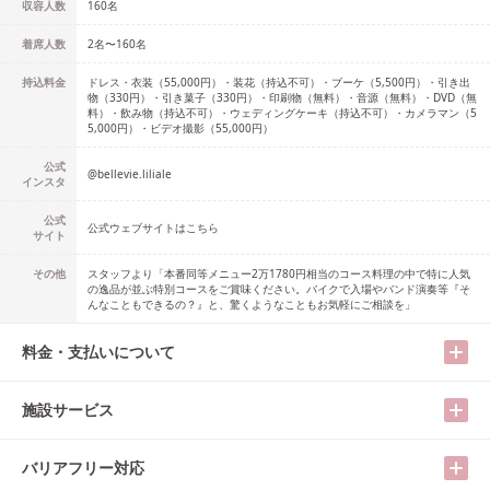
収容人数
160
名
着席人数
2名
〜
160名
持込料金
ドレス・衣装（55,000円）・装花（持込不可）・ブーケ（5,500円）・引き出
物（330円）・引き菓子（330円）・印刷物（無料）・音源（無料）・DVD（無
料）・飲み物（持込不可）・ウェディングケーキ（持込不可）・カメラマン（5
5,000円）・ビデオ撮影（55,000円）
公式
@
bellevie.liliale
インスタ
公式
公式ウェブサイトはこちら
サイト
その他
スタッフより「本番同等メニュー2万1780円相当のコース料理の中で特に人気
の逸品が並ぶ特別コースをご賞味ください。バイクで入場やバンド演奏等『そ
んなこともできるの？』と、驚くようなこともお気軽にご相談を」
料金・支払いについて
施設サービス
バリアフリー対応