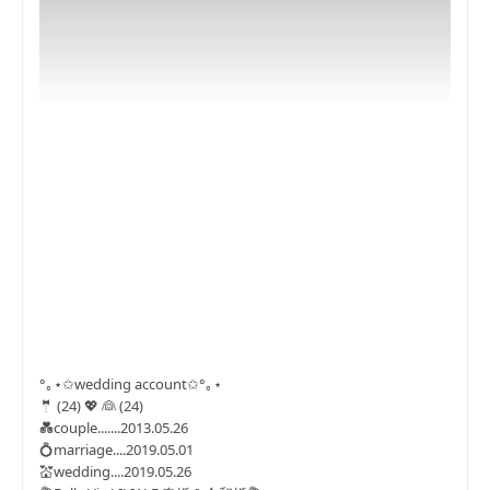
°｡⋆✩wedding account✩°｡⋆
🤵 (24) 💖 👰 (24)
💑couple.......2013.05.26
💍marriage....2019.05.01
💒wedding....2019.05.26