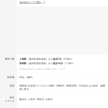
Googleマップで開く
最寄り駅
上島
駅
（
遠州鉄道鉄道線
）
から
徒歩
7
分
（
0.6
km）
曳馬
駅
（
遠州鉄道鉄道線
）
から
徒歩
16
分
（
1.3
km）
※Google Mapから自動的に駅距離を計算しています
駐車場
40台（無料）
送迎
両家各1台送迎マイクロバス無料（岡崎市～静岡市間）※30名以上の挙式・披露
宴に限る
挙式
教会式
人前式
神前式
仏前式
スタイル