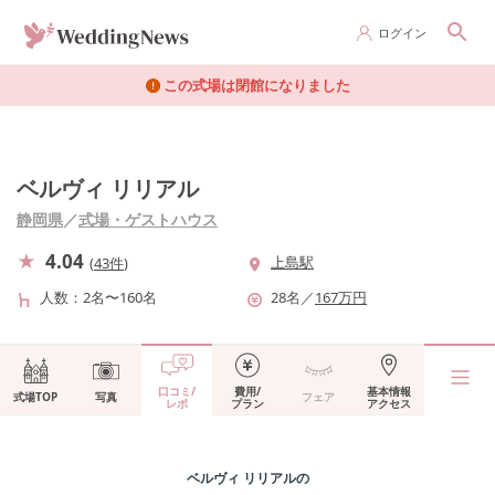
ログイン
この式場は閉館になりました
ベルヴィ リリアル
静岡県
／
式場・ゲストハウス
4.04
上島駅
(
43件
)
人数
2名〜160名
28
名
／
167
万円
口コミ/
費用/
基本情報
式場TOP
写真
フェア
レポ
プラン
アクセス
ベルヴィ リリアル
の