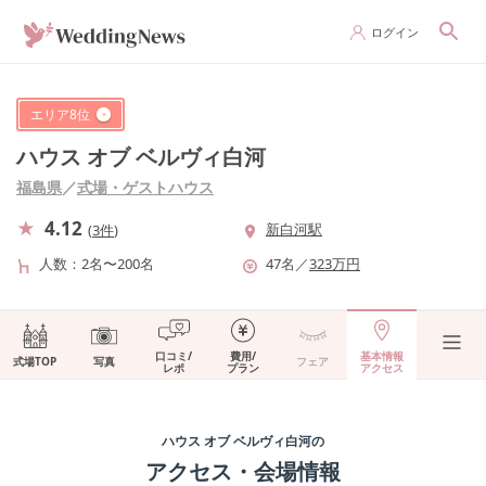
ログイン
エリア
8
位
ハウス オブ ベルヴィ白河
福島県
／
式場・ゲストハウス
4.12
新白河駅
(
3件
)
人数
2名〜200名
47
名
／
323
万円
口コミ/
費用/
基本情報
式場TOP
写真
フェア
レポ
プラン
アクセス
ハウス オブ ベルヴィ白河
の
アクセス・会場情報