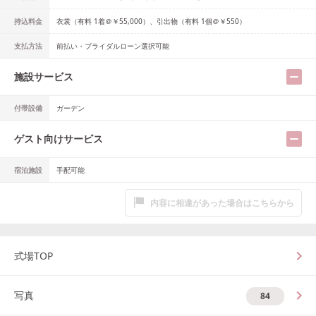
持込料金
衣裳（有料 1着＠￥55,000）、引出物（有料 1個＠￥550）
支払方法
前払い・ブライダルローン選択可能
施設サービス
付帯設備
ガーデン
ゲスト向けサービス
宿泊施設
手配可能
内容に相違があった場合はこちらから
式場TOP
写真
84