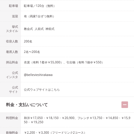
駐車場
駐車場／120台（無料）
送迎
有（両家1台ずつ無料）
挙式
教会式
人前式
神前式
スタイル
収容人数
200
名
着席人数
2名
〜
200名
持込料金
衣裳（有料 1着＠￥55,000）、引出物（有料 1個＠￥550）
公式
@
bellevieshirakawa
インスタ
公式
公式ウェブサイトはこちら
サイト
料金・支払いについて
料理料金
和洋￥17,050・￥18,150・￥20,900、フレンチ￥13,750・￥14,850・￥15,9
50・￥19,250
飲物料金
￥2,200・￥3,300（フリードリンク2コース）