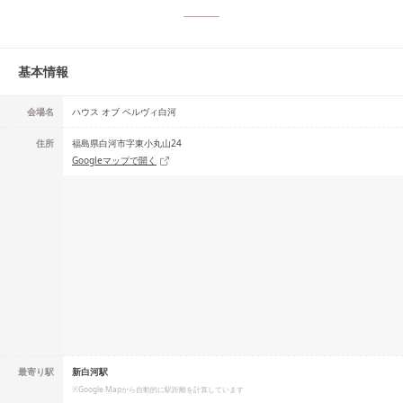
基本情報
会場名
ハウス オブ ベルヴィ白河
住所
福島県白河市字東小丸山24
Googleマップで開く
最寄り駅
新白河駅
※Google Mapから自動的に駅距離を計算しています