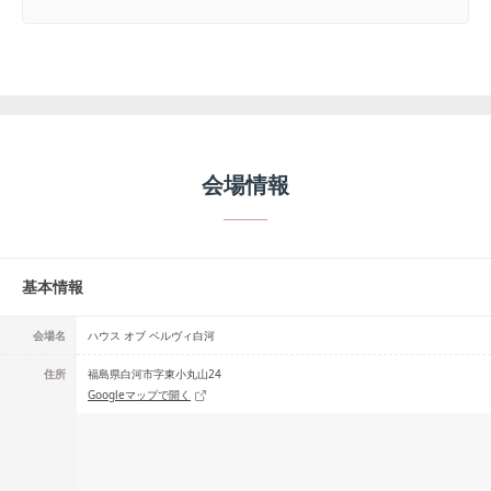
会場情報
基本情報
会場名
ハウス オブ ベルヴィ白河
住所
福島県白河市字東小丸山24
Googleマップで開く