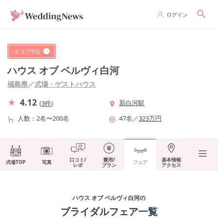
ログイン
エリア
8
位
ハウス オブ ベルヴィ白河
福島県
／
式場・ゲストハウス
4.12
新白河駅
(
3件
)
人数
2名〜200名
47
名
／
323
万円
口コミ/
費用/
基本情報
式場TOP
写真
フェア
レポ
プラン
アクセス
ハウス オブ ベルヴィ白河
の
ブライダルフェア一覧