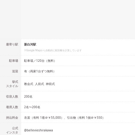
最寄り駅
新白河駅
※Google Mapから自動的に駅距離を計算しています
駐車場
駐車場／120台（無料）
送迎
有（両家1台ずつ無料）
挙式
教会式
人前式
神前式
スタイル
収容人数
200
名
着席人数
2名
〜
200名
持込料金
衣裳（有料 1着＠￥55,000）、引出物（有料 1個＠￥550）
公式
@
bellevieshirakawa
インスタ