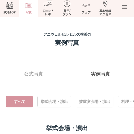
口コミ/
費用/
基本情報
式場TOP
写真
フェア
レポ
プラン
アクセス
アニヴェルセル ヒルズ横浜
の
実例写真
公式写真
実例写真
すべて
挙式会場・演出
披露宴会場・演出
料理・
挙式会場・演出