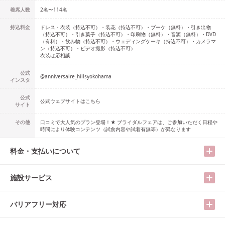
着席人数
2名
〜
114名
持込料金
ドレス・衣装（持込不可）・装花（持込不可）・ブーケ（無料）・引き出物
（持込不可）・引き菓子（持込不可）・印刷物（無料）・音源（無料）・DVD
（有料）・飲み物（持込不可）・ウェディングケーキ（持込不可）・カメラマ
ン（持込不可）・ビデオ撮影（持込不可）
衣装は応相談
公式
@
anniversaire_hillsyokohama
インスタ
公式
公式ウェブサイトはこちら
サイト
その他
口コミで大人気のプラン登場！★ ブライダルフェアは、ご参加いただく日程や
時間により体験コンテンツ（試食内容や試着有無等）が異なります
料金・支払いについて
施設サービス
バリアフリー対応