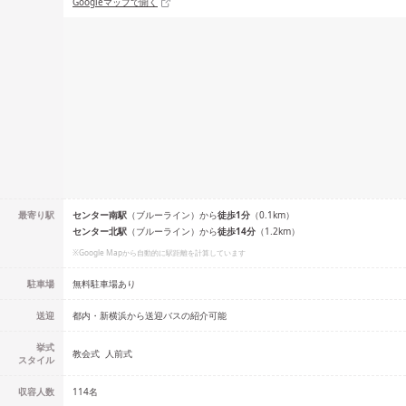
Googleマップで開く
最寄り駅
センター南
駅
（
ブルーライン
）
から
徒歩
1
分
（
0.1
km）
センター北
駅
（
ブルーライン
）
から
徒歩
14
分
（
1.2
km）
※Google Mapから自動的に駅距離を計算しています
駐車場
無料駐車場あり
送迎
都内・新横浜から送迎バスの紹介可能
挙式
教会式
人前式
スタイル
収容人数
114
名