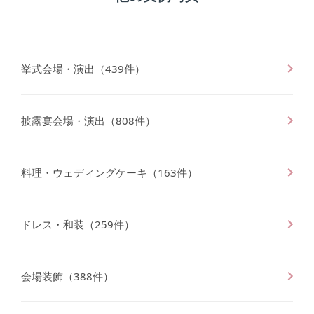
挙式会場・演出
（
439
件）
披露宴会場・演出
（
808
件）
料理・ウェディングケーキ
（
163
件）
ドレス・和装
（
259
件）
会場装飾
（
388
件）