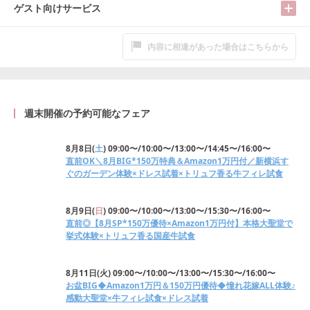
ゲスト向けサービス
内容に相違があった場合はこちらから
週末開催の予約可能なフェア
8月8日
(
土
)
09:00〜/10:00〜/13:00〜/14:45〜/16:00〜
直前OK＼8月BIG*150万特典＆Amazon1万円付／新横浜す
ぐのガーデン体験×ドレス試着×トリュフ香る牛フィレ試食
8月9日
(
日
)
09:00〜/10:00〜/13:00〜/15:30〜/16:00〜
直前◎【8月SP*150万優待×Amazon1万円付】本格大聖堂で
挙式体験×トリュフ香る国産牛試食
8月11日
(
火
)
09:00〜/10:00〜/13:00〜/15:30〜/16:00〜
お盆BIG◆Amazon1万円＆150万円優待◆憧れ花嫁ALL体験♪
感動大聖堂×牛フィレ試食×ドレス試着