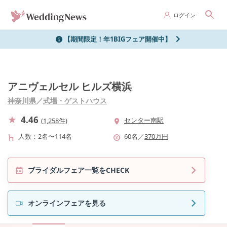
ログイン
【期間限定！年1BIGフェア開催中】
アニヴェルセル ヒルズ横浜
神奈川県
／
式場・ゲストハウス
4.46
センター南駅
(
1,258件
)
人数
2名〜114名
60
名
／
370
万円
ブライダルフェア一覧をCHECK
オンラインフェアを見る