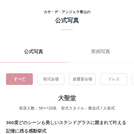
カサ・デ・アンジェラ青山
の
公式写真
公式写真
実例写真
すべて
挙式会場
披露宴会場
ドレス
大聖堂
収容人数：
50
〜
120
名
挙式スタイル：
教会式
/
人前式
360度どのシーンも美しいステンドグラスに囲まれて叶える
記憶に残る感動挙式