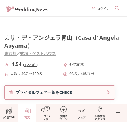
ログイン
カサ・デ・アンジェラ青山（Casa d' Angela
Aoyama）
東京都
／
式場・ゲストハウス
4.54
外苑前駅
(
1,279件
)
人数
40名〜120名
66
名
／
468
万円
ブライダルフェア一覧をCHECK
口コミ/
費用/
基本情報
式場TOP
写真
フェア
レポ
プラン
アクセス