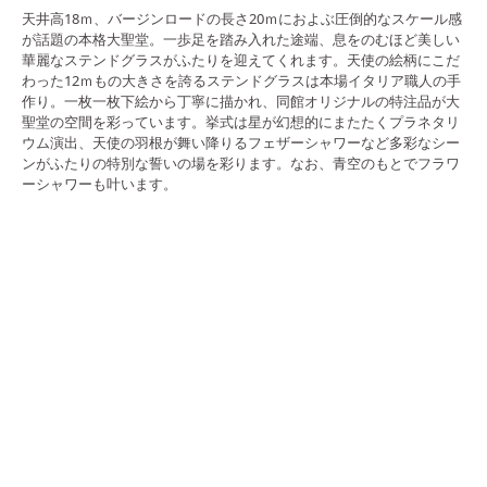
天井高18ｍ、バージンロードの長さ20ｍにおよぶ圧倒的なスケール感
が話題の本格大聖堂。一歩足を踏み入れた途端、息をのむほど美しい
華麗なステンドグラスがふたりを迎えてくれます。天使の絵柄にこだ
わった12ｍもの大きさを誇るステンドグラスは本場イタリア職人の手
作り。一枚一枚下絵から丁寧に描かれ、同館オリジナルの特注品が大
聖堂の空間を彩っています。挙式は星が幻想的にまたたくプラネタリ
ウム演出、天使の羽根が舞い降りるフェザーシャワーなど多彩なシー
ンがふたりの特別な誓いの場を彩ります。なお、青空のもとでフラワ
ーシャワーも叶います。