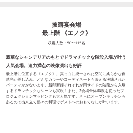
披露宴会場
最上階 《エノク》
収容人数：
50
〜
115
名
豪華なシャンデリアのもとでドラマチックな階段入場が叶う
人気会場。迫力満点の映像演出も好評
最上階に位置する《エノク》。真っ白に統一された空間に柔らかな自
然光が差し込み、どんなカラーやコーディネートも映える洗練された
パーティがかないます。新郎新婦それぞれが両サイドの階段から入場
するドラマチックなシーンも実現！また、3会場全体60度を使ったプ
ロジェクションマッピングも大人気です。さらにオープンキッチンも
あるので出来立て熱々の料理でゲストへのおもてなしが叶います。