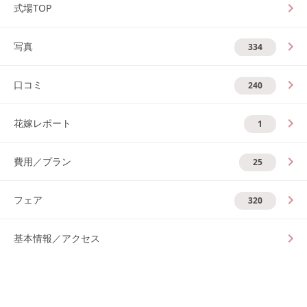
式場TOP
写真
334
口コミ
240
花嫁レポート
1
費用／プラン
25
フェア
320
基本情報／アクセス