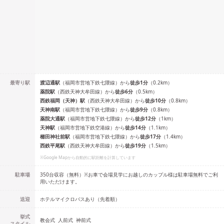
最寄り駅
渡辺通
駅
（
福岡市営地下鉄七隈線
）
から
徒歩
1
分
（
0.2
km）
薬院
駅
（
西鉄天神大牟田線
）
から
徒歩
6
分
（
0.5
km）
西鉄福岡（天神）
駅
（
西鉄天神大牟田線
）
から
徒歩
10
分
（
0.8
km）
天神南
駅
（
福岡市営地下鉄七隈線
）
から
徒歩
9
分
（
0.8
km）
薬院大通
駅
（
福岡市営地下鉄七隈線
）
から
徒歩
12
分
（
1
km）
天神
駅
（
福岡市営地下鉄空港線
）
から
徒歩
14
分
（
1.1
km）
櫛田神社前
駅
（
福岡市営地下鉄七隈線
）
から
徒歩
17
分
（
1.4
km）
西鉄平尾
駅
（
西鉄天神大牟田線
）
から
徒歩
19
分
（
1.5
km）
※Google Mapから自動的に駅距離を計算しています
駐車場
350台収容（無料）※お車で会場見学にお越しのカップル様は駐車場無料でご利
用いただけます。
送迎
ホテルマイクロバスあり（先着順）
挙式
教会式
人前式
神前式
スタイル