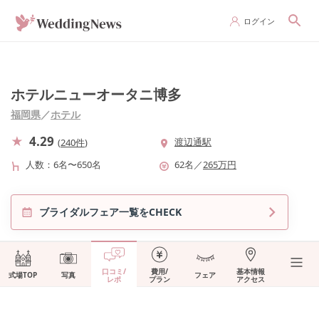
ログイン
ホテルニューオータニ博多
福岡県
／
ホテル
4.29
渡辺通駅
(
240件
)
人数
6名〜650名
62
名
／
265
万円
ブライダルフェア一覧をCHECK
口コミ/
費用/
基本情報
式場TOP
写真
フェア
レポ
プラン
アクセス