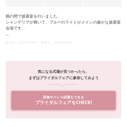
鶴の間で披露宴を行いました。
シャンデリアが輝いて、ブルーのライトがメインの厳かな披露宴
会場です。
照明もスポットライトが当たり、主役感が味わえます！
挙式日：
2023/10/09
|
更新日：
2024/05/06
憧れのホテルウェディングを叶えることができ、ゲストも非日常
的な空間を味わえると思います！
また、広さも自由に変えることができるのでゲストの人数によっ
て相談もしやすい場所だと思います。
気になる式場が見つかったら、
そして、ホテルニューオータニ博多の決め手は立地と料理のおい
まずはブライダルフェアに参加してみよう
しさです。
ゲストからも料理が本当においしかったという声をたくさんもら
えて、ホテルニューオータニ博多にしてよかったなと思いまし
試食やドレス試着もできる
た。
ブライダルフェアをCHECK!