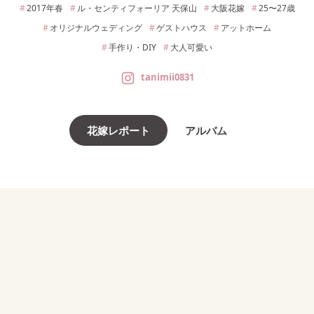
2017年
春
ル・センティフォーリア 天保山
大阪
花嫁
25〜27
歳
オリジナルウェディング
ゲストハウス
アットホーム
手作り・DIY
大人可愛い
tanimii0831
花嫁レポート
アルバム