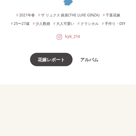
2021年
春
ザ リュクス 銀座(THE LUXE GINZA)
千葉
花嫁
25〜27
歳
少人数婚
大人可愛い
クラシカル
手作り・DIY
kyk_214
花嫁レポート
アルバム