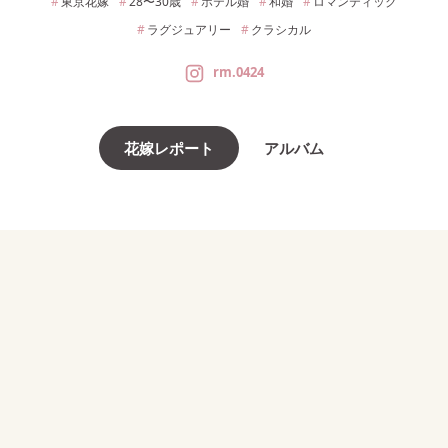
東京
花嫁
28〜30
歳
ホテル婚
和婚
ロマンティック
ラグジュアリー
クラシカル
rm.0424
花嫁レポート
アルバム