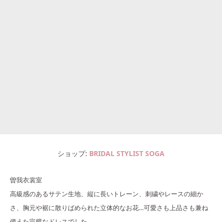
ショップ
BRIDAL STYLIST SOGA
曽我衣裳室
高級感のあるサテン生地、縦に長いトレーン、刺繍やレースの細か
さ、胸元や裾に散りばめられた立体的なお花…可愛さも上品さも兼ね
備えた完璧なドレスでした。